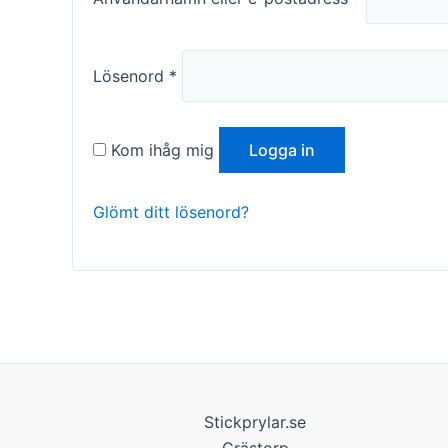
Lösenord
*
Kom ihåg mig
Logga in
Nödvändiga
Dessa kakor
Glömt ditt lösenord?
går inte att
välja bort. De
behövs för
att hemsidan
över huvud
taget ska
fungera.
Statistik
Stickprylar.se
För att vi ska