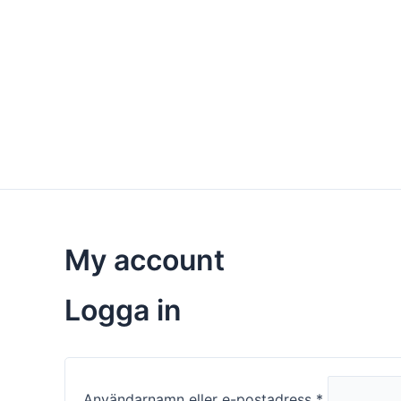
Hoppa
Obligatoriskt
Obligatoris
till
innehåll
My account
Logga in
Användarnamn eller e-postadress
*