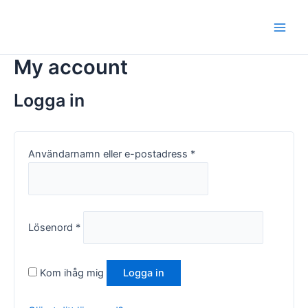
Hoppa
Obligatoriskt
Obligatoriskt
Main
till
Men
innehåll
My account
Logga in
Användarnamn eller e-postadress
*
Lösenord
*
Kom ihåg mig
Logga in