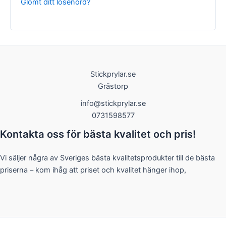
Glömt ditt lösenord?
Nödvändiga
Stickprylar.se
Dessa kakor
Grästorp
går inte att
välja bort. De
info@stickprylar.se
behövs för
0731598577
att hemsidan
över huvud
Kontakta oss för bästa kvalitet och pris!
taget ska
fungera.
Vi säljer några av Sveriges bästa kvalitetsprodukter till de bästa
priserna – kom ihåg att priset och kvalitet hänger ihop,
Statistik
För att vi ska
kunna
förbättra
hemsidans
funktionalitet