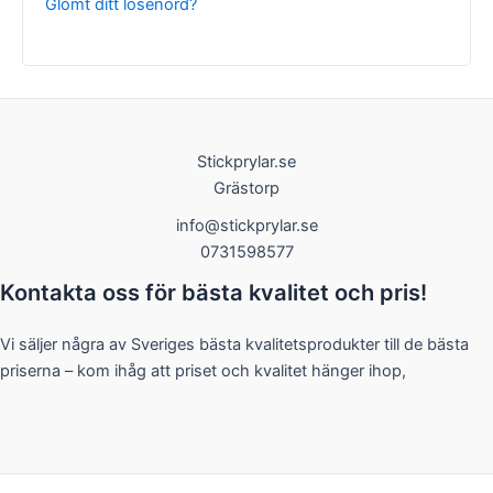
Glömt ditt lösenord?
Nödvändiga
Stickprylar.se
Dessa kakor
Grästorp
går inte att
välja bort. De
info@stickprylar.se
behövs för
0731598577
att hemsidan
över huvud
Kontakta oss för bästa kvalitet och pris!
taget ska
fungera.
Vi säljer några av Sveriges bästa kvalitetsprodukter till de bästa
priserna – kom ihåg att priset och kvalitet hänger ihop,
Statistik
För att vi ska
kunna
förbättra
hemsidans
funktionalitet