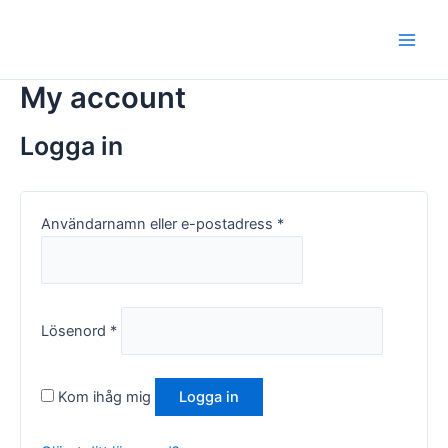
Hoppa
Obligatoriskt
Obligatoriskt
Main
till
Men
innehåll
My account
Logga in
Användarnamn eller e-postadress
*
Lösenord
*
Kom ihåg mig
Logga in