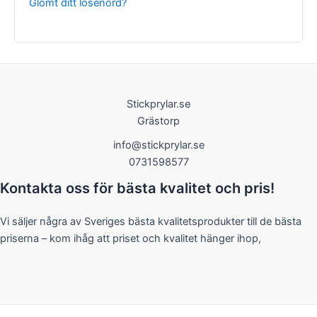
Glömt ditt lösenord?
Nödvändiga
Stickprylar.se
Dessa kakor
Grästorp
går inte att
välja bort. De
info@stickprylar.se
behövs för
0731598577
att hemsidan
över huvud
Kontakta oss för bästa kvalitet och pris!
taget ska
fungera.
Vi säljer några av Sveriges bästa kvalitetsprodukter till de bästa
priserna – kom ihåg att priset och kvalitet hänger ihop,
Statistik
För att vi ska
kunna
förbättra
hemsidans
funktionalitet