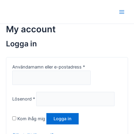
Hoppa
Obligatoriskt
Obligatoriskt
Main
till
Men
innehåll
My account
Logga in
Användarnamn eller e-postadress
*
Lösenord
*
Kom ihåg mig
Logga in