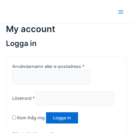
Hoppa
Obligatoriskt
Obligatoriskt
Main
till
Men
innehåll
My account
Logga in
Användarnamn eller e-postadress
*
Lösenord
*
Kom ihåg mig
Logga in