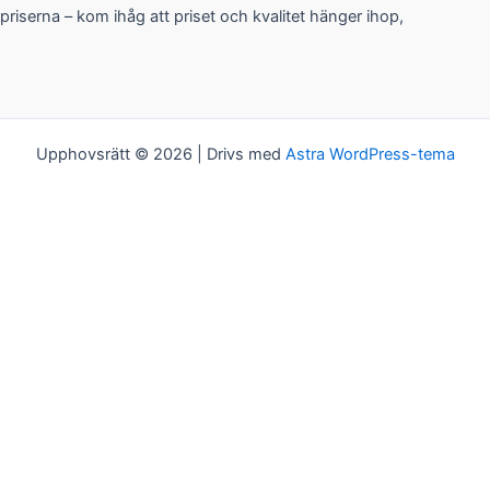
priserna – kom ihåg att priset och kvalitet hänger ihop,
Upphovsrätt © 2026 | Drivs med
Astra WordPress-tema
Kakor
Vi bjuder på kakor! Om du tycker det är ok, klickar du bara på
"Acceptera alla". Du kan såklart välja vilken typ av kakor du vill ha
genom att klicka på "Inställningar".
Inställningar
Acceptera alla
Kakor
Välj vilken typ av kakor du vill acceptera. Ditt val kommer att
sparas i ett år.
Nödvändiga