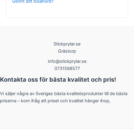
Glömt ditt lösenord?
Nödvändiga
Stickprylar.se
Dessa kakor
Grästorp
går inte att
välja bort. De
info@stickprylar.se
behövs för
0731598577
att hemsidan
över huvud
Kontakta oss för bästa kvalitet och pris!
taget ska
fungera.
Vi säljer några av Sveriges bästa kvalitetsprodukter till de bästa
priserna – kom ihåg att priset och kvalitet hänger ihop,
Statistik
För att vi ska
kunna
förbättra
hemsidans
funktionalitet