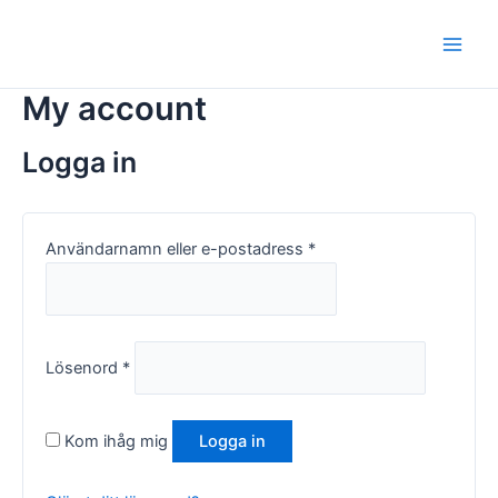
Hoppa
Obligatoriskt
Obligatoriskt
Main
till
Men
innehåll
My account
Logga in
Användarnamn eller e-postadress
*
Lösenord
*
Kom ihåg mig
Logga in