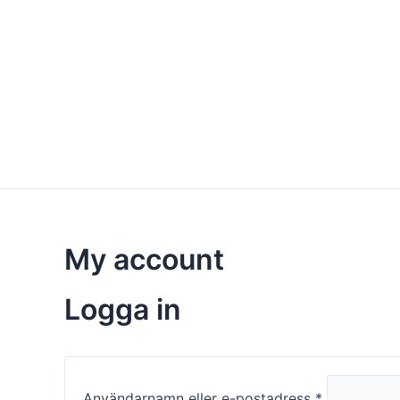
Hoppa
Obligatoriskt
Obligatoris
till
innehåll
My account
Logga in
Användarnamn eller e-postadress
*