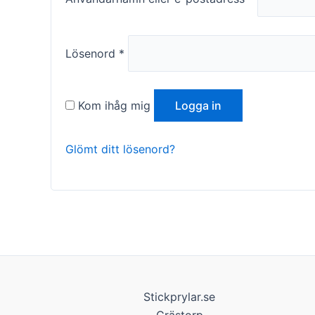
Lösenord
*
Kom ihåg mig
Logga in
Nödvändiga
Dessa kakor
Glömt ditt lösenord?
går inte att
välja bort. De
behövs för
att hemsidan
över huvud
taget ska
fungera.
Statistik
Stickprylar.se
För att vi ska