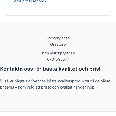
Glömt ditt lösenord?
Nödvändiga
Stickprylar.se
Dessa kakor
Grästorp
går inte att
välja bort. De
info@stickprylar.se
behövs för
0731598577
att hemsidan
över huvud
Kontakta oss för bästa kvalitet och pris!
taget ska
fungera.
Vi säljer några av Sveriges bästa kvalitetsprodukter till de bästa
priserna – kom ihåg att priset och kvalitet hänger ihop,
Statistik
För att vi ska
kunna
förbättra
hemsidans
funktionalitet