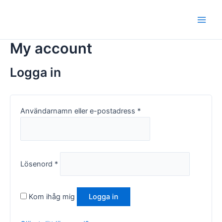
Hoppa
Obligatoriskt
Obligatoriskt
Main
till
Men
innehåll
My account
Logga in
Användarnamn eller e-postadress
*
Lösenord
*
Kom ihåg mig
Logga in