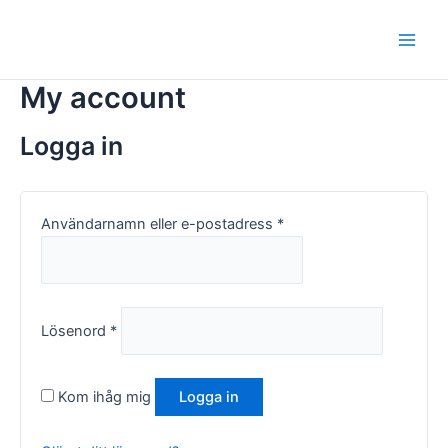
Hoppa
Obligatoriskt
Obligatoriskt
Main
till
Men
innehåll
My account
Logga in
Användarnamn eller e-postadress
*
Lösenord
*
Kom ihåg mig
Logga in