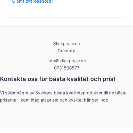
Glömt ditt lösenord?
Nödvändiga
Stickprylar.se
Dessa kakor
Grästorp
går inte att
välja bort. De
info@stickprylar.se
behövs för
0731598577
att hemsidan
över huvud
Kontakta oss för bästa kvalitet och pris!
taget ska
fungera.
Vi säljer några av Sveriges bästa kvalitetsprodukter till de bästa
priserna – kom ihåg att priset och kvalitet hänger ihop,
Statistik
För att vi ska
kunna
förbättra
hemsidans
funktionalitet