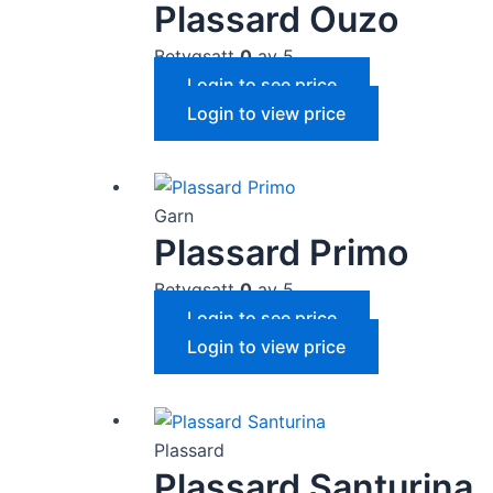
Plassard Ouzo
Betygsatt
0
av 5
Login to see price
Login to view price
Garn
Plassard Primo
Betygsatt
0
av 5
Login to see price
Login to view price
Plassard
Plassard Santurina