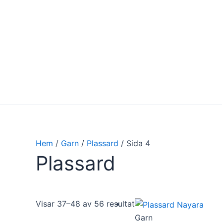
Hoppa
till
innehåll
Hem
/
Garn
/
Plassard
/ Sida 4
Plassard
Visar 37–48 av 56 resultat
Garn