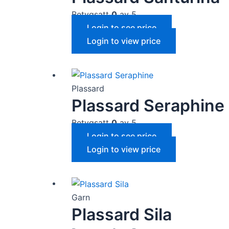
Betygsatt
0
av 5
Login to see price
Login to view price
Plassard
Plassard Seraphine
Betygsatt
0
av 5
Login to see price
Login to view price
Garn
Plassard Sila