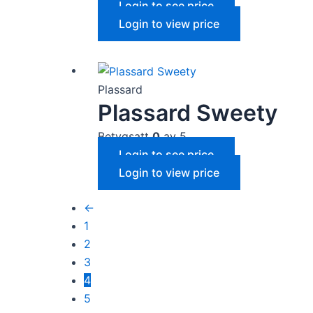
Login to see price
Login to view price
Plassard
Plassard Sweety
Betygsatt
0
av 5
Login to see price
Login to view price
←
1
2
3
4
5