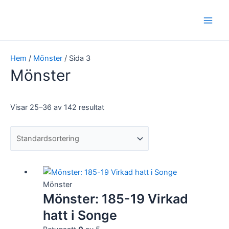
Hoppa
Main
till
Men
innehåll
Hem
/
Mönster
/ Sida 3
Mönster
Visar 25–36 av 142 resultat
Mönster
Mönster: 185-19 Virkad
hatt i Songe