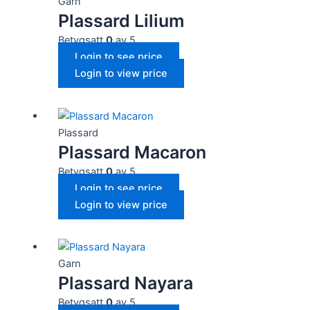
Garn
Plassard Lilium
Marknadsföring
Betygsatt
0
av 5
Genom att dela
med dig av dina
Login to see price
intressen och
Login to view price
ditt beteende
när du surfar
ökar du chansen
att få se
personligt
Plassard
anpassat innehåll
Plassard Macaron
och
erbjudanden.
Betygsatt
0
av 5
Login to see price
Login to view price
Garn
Plassard Nayara
Betygsatt
0
av 5