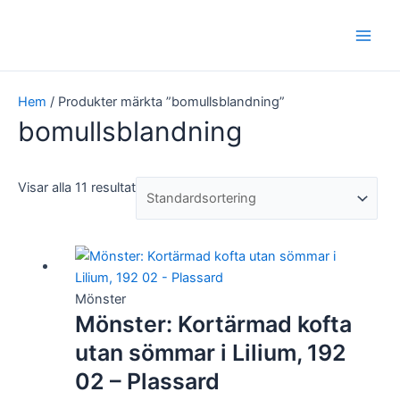
Hoppa
Main
till
Men
innehåll
Hem
/ Produkter märkta ”bomullsblandning”
bomullsblandning
Visar alla 11 resultat
Mönster
Mönster: Kortärmad kofta
utan sömmar i Lilium, 192
02 – Plassard