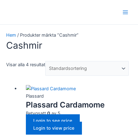
Hoppa
Main
till
Men
innehåll
Hem
/ Produkter märkta ”Cashmir”
Cashmir
Visar alla 4 resultat
Plassard
Plassard Cardamome
Betygsatt
0
av 5
Login to see price
Login to view price