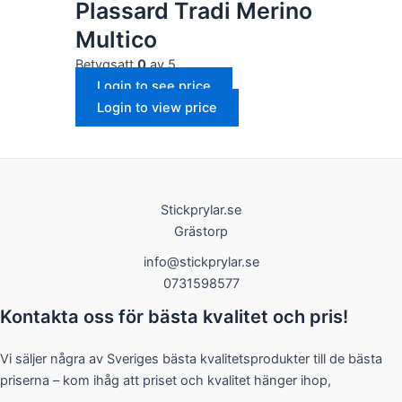
Plassard Tradi Merino
och
uppbyggnad,
Multico
baserat på
hur
Betygsatt
0
av 5
hemsidan
Login to see price
används.
Login to view price
Upplevelse
För att vår
hemsida ska
prestera så
Stickprylar.se
bra som
Grästorp
möjligt under
ditt besök.
info@stickprylar.se
Om du nekar
0731598577
de här
kakorna
Kontakta oss för bästa kvalitet och pris!
kommer viss
funktionalitet
att försvinna
Vi säljer några av Sveriges bästa kvalitetsprodukter till de bästa
från
priserna – kom ihåg att priset och kvalitet hänger ihop,
hemsidan.