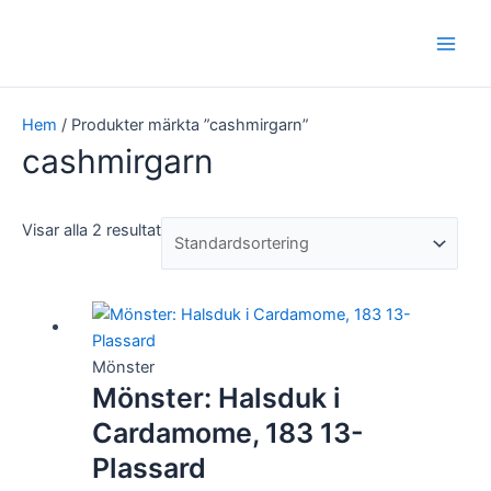
Hoppa
Main
till
Men
innehåll
Hem
/ Produkter märkta ”cashmirgarn”
cashmirgarn
Visar alla 2 resultat
Mönster
Mönster: Halsduk i
Cardamome, 183 13-
Plassard