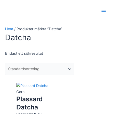
Hoppa
Main
till
Men
innehåll
Hem
/ Produkter märkta ”Datcha”
Datcha
Endast ett sökresultat
Garn
Plassard
Datcha