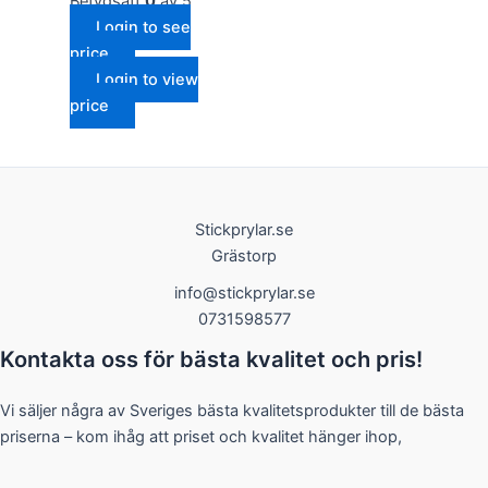
Betygsatt
0
av 5
Login to see
price
Login to view
price
Nödvändiga
Dessa kakor
går inte att
välja bort. De
Stickprylar.se
behövs för
Grästorp
att hemsidan
över huvud
info@stickprylar.se
taget ska
fungera.
0731598577
Kontakta oss för bästa kvalitet och pris!
Statistik
För att vi ska
Vi säljer några av Sveriges bästa kvalitetsprodukter till de bästa
kunna
priserna – kom ihåg att priset och kvalitet hänger ihop,
förbättra
hemsidans
funktionalitet