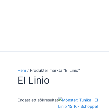
Hoppa
till
innehåll
Hem
/ Produkter märkta ”El Linio”
El Linio
Endast ett sökresultat