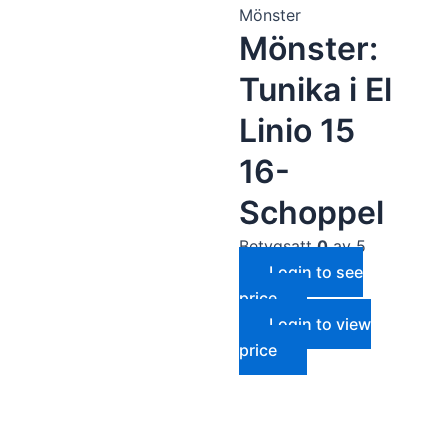
Mönster
Mönster:
Tunika i El
Linio 15
16-
Nödvändiga
Dessa kakor
Schoppel
går inte att
välja bort. De
Betygsatt
0
av 5
behövs för
Login to see
att hemsidan
price
över huvud
taget ska
Login to view
fungera.
price
Statistik
För att vi ska