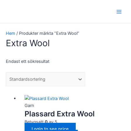
Hoppa
Main
till
Men
innehåll
Hem
/ Produkter märkta ”Extra Wool”
Extra Wool
Endast ett sökresultat
Garn
Plassard Extra Wool
Betygsatt
0
av 5
Login to see price