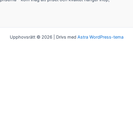
Upphovsrätt © 2026 | Drivs med
Astra WordPress-tema
Kakor
Vi bjuder på kakor! Om du tycker det är ok, klickar du bara på
"Acceptera alla". Du kan såklart välja vilken typ av kakor du vill ha
genom att klicka på "Inställningar".
Inställningar
Acceptera alla
Kakor
Välj vilken typ av kakor du vill acceptera. Ditt val kommer att
sparas i ett år.
Nödvändiga
Dessa kakor går inte att välja bort. De behövs för att