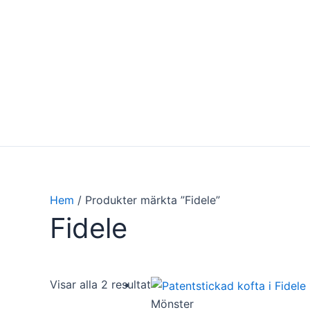
Hoppa
till
innehåll
Hem
/ Produkter märkta ”Fidele”
Fidele
Visar alla 2 resultat
Mönster