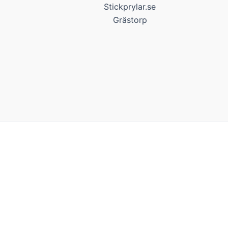
Stickprylar.se
Grästorp
Kakor
Vi bjuder på kakor! Om du tycker det är ok, klickar du bara 
Inställningar
Acceptera alla