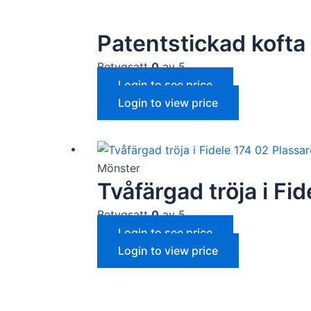
Patentstickad kofta 
Betygsatt
0
av 5
Login to see price
Login to view price
Mönster
Tvåfärgad tröja i Fi
Betygsatt
0
av 5
Login to see price
Login to view price