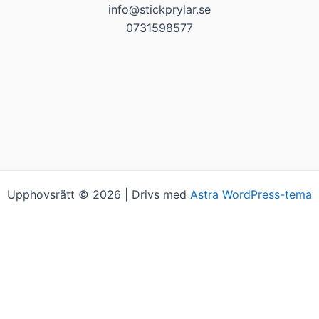
info@stickprylar.se
0731598577
Upphovsrätt © 2026 | Drivs med
Astra WordPress-tema
på "Acceptera alla". Du kan såklart välja vilken typ av kakor