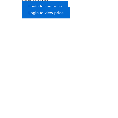
Betygsatt
0
av 5
Login to see price
Login to view price