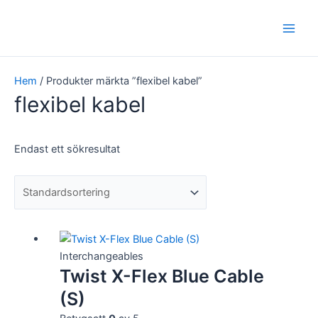
Hoppa
Main
till
Men
innehåll
Hem
/ Produkter märkta ”flexibel kabel”
flexibel kabel
Endast ett sökresultat
Interchangeables
Twist X-Flex Blue Cable
(S)