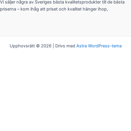
Vi säljer några av Sveriges bästa kvalitetsprodukter till de bästa
priserna – kom ihåg att priset och kvalitet hänger ihop,
Upphovsrätt © 2026 | Drivs med
Astra WordPress-tema
Kakor
Vi bjuder på kakor! Om du tycker det är ok, klickar du bara på
"Acceptera alla". Du kan såklart välja vilken typ av kakor du vill ha
genom att klicka på "Inställningar".
Inställningar
Acceptera alla
Kakor
Välj vilken typ av kakor du vill acceptera. Ditt val kommer att
sparas i ett år.