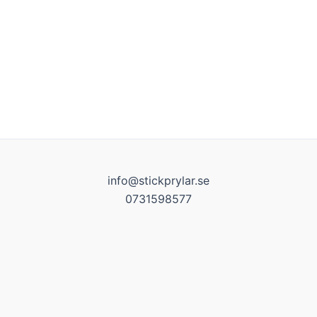
info@stickprylar.se
0731598577