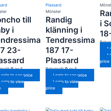
Mönst
Ra
ster
Mönster
ncho till
Randig
i S
by i
klänning i
18
endressima
Tendressima
Betyg
7 23-
187 17-
L
L
assard
Plassard
price
gsatt
0
av 5
Betygsatt
0
av 5
Login to see price
Login to see price
Login to view
Login to view
e
price