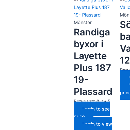
funktionalitet
att försvinna
från
Mön
hemsidan.
S
Mönster
Randiga
ba
Marknadsföring
byxor i
Genom att dela
Va
med dig av dina
Layette
intressen och ditt
12
beteende när du
Plus 187
surfar ökar du
Bety
chansen att få se
19-
personligt
anpassat innehåll
Plassard
och erbjudanden.
pric
Betygsatt
0
av 5
Login to see
price
Login to view