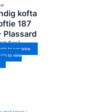
er
ndig kofta
oftie 187
- Plassard
satt
0
av 5
ogin to see price
ogin to view