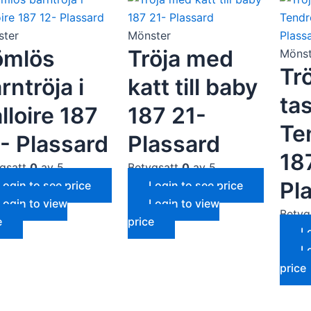
ster
Mönster
ömlös
Tröja med
Mönst
Tr
rntröja i
katt till baby
tas
lloire 187
187 21-
Te
- Plassard
Plassard
18
gsatt
0
av 5
Betygsatt
0
av 5
Pl
Login to see price
Login to see price
Login to view
Login to view
Betyg
e
price
L
L
price