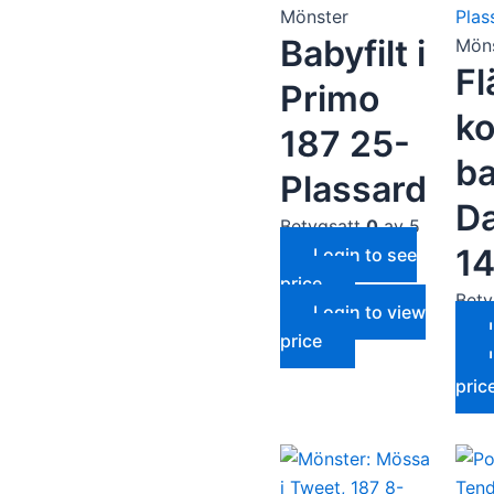
Mönster
Babyfilt i
Mön
Fl
Primo
ko
187 25-
ba
Plassard
Nödvändiga
Da
Dessa kakor
Betygsatt
0
av 5
går inte att
14
Login to see
välja bort. De
price
behövs för
Bety
att hemsidan
Login to view
över huvud
price
taget ska
fungera.
pric
Statistik
För att vi ska