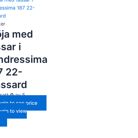
er
öja med
sar i
ndressima
7 22-
assard
satt
0
av 5
ogin to see price
ogin to view