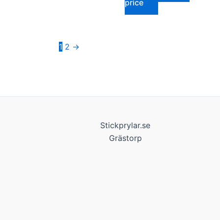
price
1
2
→
Stickprylar.se
Grästorp