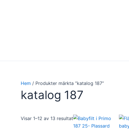
Hoppa
till
innehåll
Hem
/ Produkter märkta ”katalog 187”
katalog 187
Visar 1–12 av 13 resultat