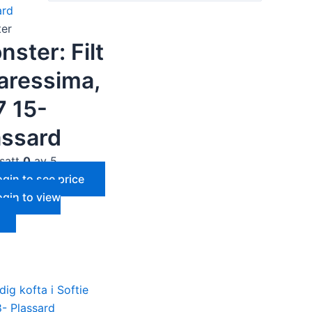
er
ster: Filt
Caressima,
7 15-
assard
satt
0
av 5
ogin to see price
ogin to view