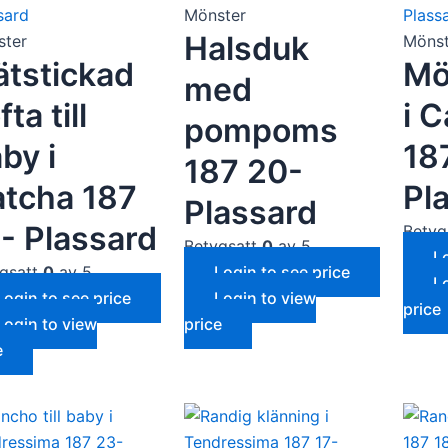
Mönster
Halsduk
ster
Mönst
ätstickad
Mön
med
fta till
i 
pompoms
by i
18
187 20-
tcha 187
Pl
Plassard
- Plassard
Betyg
Betygsatt
0
av 5
L
gsatt
0
av 5
Login to see price
L
Login to see price
Login to view
price
Login to view
price
e