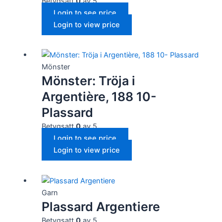
Betygsatt
0
av 5
Login to see price
Login to view price
Mönster
Mönster: Tröja i
Argentière, 188 10-
Plassard
Betygsatt
0
av 5
Login to see price
Login to view price
Garn
Plassard Argentiere
Betygsatt
0
av 5