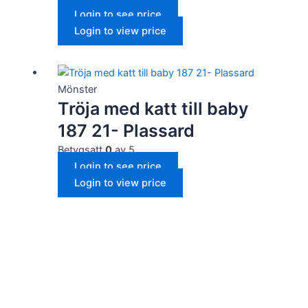
Login to see price
Login to view price
Mönster
Tröja med katt till baby
187 21- Plassard
Betygsatt
0
av 5
Login to see price
Login to view price