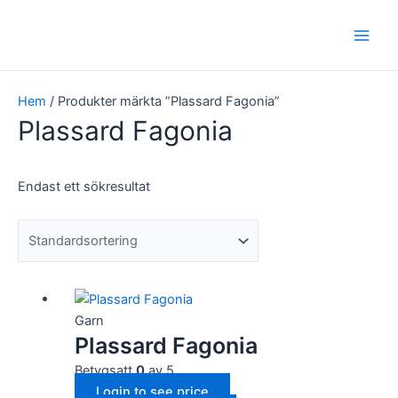
Hoppa
Main
till
Men
innehåll
Hem
/ Produkter märkta ”Plassard Fagonia”
Plassard Fagonia
Endast ett sökresultat
Garn
Plassard Fagonia
Betygsatt
0
av 5
Login to see price