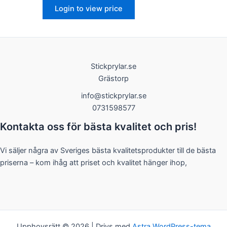
Login to view price
Stickprylar.se
Nödvändiga
Grästorp
Dessa kakor
går inte att
info@stickprylar.se
välja bort. De
0731598577
behövs för
att hemsidan
Kontakta oss för bästa kvalitet och pris!
över huvud
taget ska
fungera.
Vi säljer några av Sveriges bästa kvalitetsprodukter till de bästa
priserna – kom ihåg att priset och kvalitet hänger ihop,
Statistik
För att vi ska
kunna
förbättra
hemsidans
Upphovsrätt © 2026 | Drivs med
Astra WordPress-tema
funktionalitet