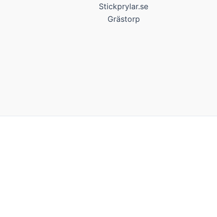
Stickprylar.se
Grästorp
Kakor
Vi bjuder på kakor! Om du tycker det är ok, klickar du bara 
Inställningar
Acceptera alla