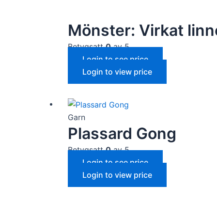
Mönster: Virkat lin
Betygsatt
0
av 5
Login to see price
Login to view price
Garn
Plassard Gong
Betygsatt
0
av 5
Login to see price
Login to view price