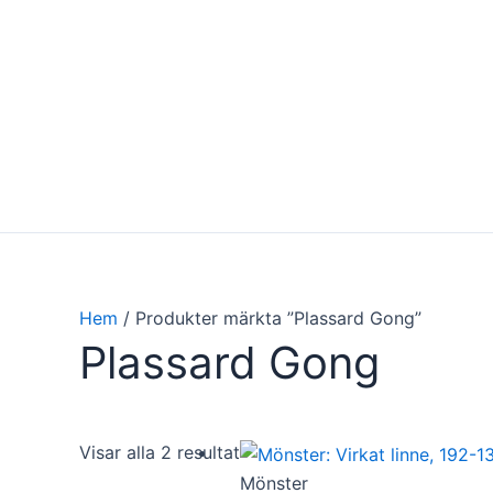
Hoppa
till
innehåll
Hem
/ Produkter märkta ”Plassard Gong”
Plassard Gong
Visar alla 2 resultat
Mönster