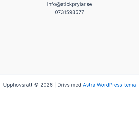
info@stickprylar.se
0731598577
Upphovsrätt © 2026 | Drivs med
Astra WordPress-tema
på "Acceptera alla". Du kan såklart välja vilken typ av kakor