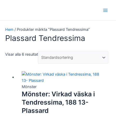
Hoppa
Main
till
Men
innehåll
Hem
/ Produkter märkta ”Plassard Tendressima”
Plassard Tendressima
Visar alla 6 resultat
Mönster
Mönster: Virkad väska i
Tendressima, 188 13-
Plassard