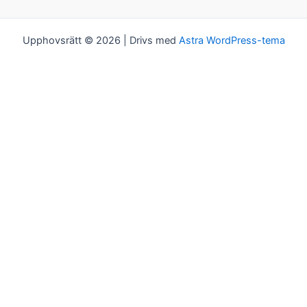
Upphovsrätt © 2026 | Drivs med
Astra WordPress-tema
Kakor
Vi bjuder på kakor! Om du tycker det är ok, klickar du bara på
"Acceptera alla". Du kan såklart välja vilken typ av kakor du vill ha
genom att klicka på "Inställningar".
Inställningar
Acceptera alla
Kakor
Välj vilken typ av kakor du vill acceptera. Ditt val kommer att
sparas i ett år.
Nödvändiga
Dessa kakor går inte att välja bort. De behövs för att
hemsidan över huvud taget ska fungera.
Statistik
För att vi ska kunna förbättra hemsidans funktionalitet och