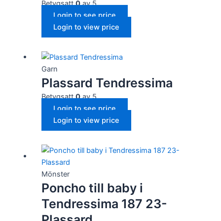
Betygsatt
0
av 5
Login to see price
Login to view price
Garn
Plassard Tendressima
Betygsatt
0
av 5
Login to see price
Login to view price
Mönster
Poncho till baby i
Tendressima 187 23-
Plassard