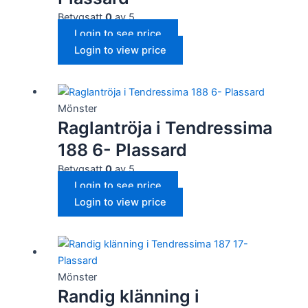
Betygsatt
0
av 5
Login to see price
Login to view price
Mönster
Raglantröja i Tendressima
188 6- Plassard
Betygsatt
0
av 5
Login to see price
Login to view price
Mönster
Randig klänning i