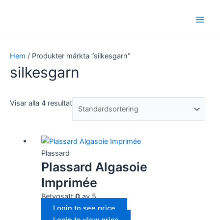
Hoppa
Main
till
Men
innehåll
Hem
/ Produkter märkta ”silkesgarn”
silkesgarn
Visar alla 4 resultat
Plassard
Plassard Algasoie
Imprimée
Betygsatt
0
av 5
Login to see price
Login to view price