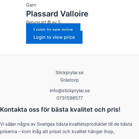
Garn
och
uppbyggnad,
Plassard Valloire
baserat på
hur
Betygsatt
0
av 5
hemsidan
Login to see price
används.
Login to view price
Upplevelse
För att vår
hemsida ska
prestera så
Stickprylar.se
bra som
Grästorp
möjligt under
ditt besök.
info@stickprylar.se
Om du nekar
0731598577
de här
kakorna
Kontakta oss för bästa kvalitet och pris!
kommer viss
funktionalitet
att försvinna
Vi säljer några av Sveriges bästa kvalitetsprodukter till de bästa
från
priserna – kom ihåg att priset och kvalitet hänger ihop,
hemsidan.