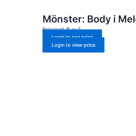
Mönster: Body i Mel
Betygsatt
0
av 5
Login to see price
Login to view price