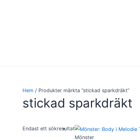
Hoppa
till
innehåll
Hem
/ Produkter märkta ”stickad sparkdräkt”
stickad sparkdräkt
Endast ett sökresultat
Mönster