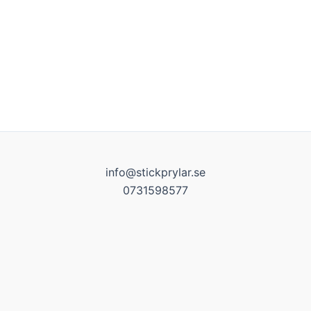
info@stickprylar.se
0731598577