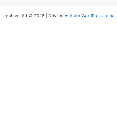
Upphovsrätt © 2026 | Drivs med
Astra WordPress-tema
på "Acceptera alla". Du kan såklart välja vilken typ av kakor
t sparas i ett år.
tt hemsidan över huvud taget ska fungera.
itet och uppbyggnad, baserat på hur hemsidan används.
 under ditt besök. Om du nekar de här kakorna kommer viss f