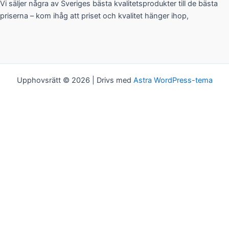
Vi säljer några av Sveriges bästa kvalitetsprodukter till de bästa
priserna – kom ihåg att priset och kvalitet hänger ihop,
Upphovsrätt © 2026 | Drivs med
Astra WordPress-tema
Kakor
Vi bjuder på kakor! Om du tycker det är ok, klickar du bara på
"Acceptera alla". Du kan såklart välja vilken typ av kakor du vill ha
genom att klicka på "Inställningar".
Inställningar
Acceptera alla
Kakor
Välj vilken typ av kakor du vill acceptera. Ditt val kommer att
sparas i ett år.