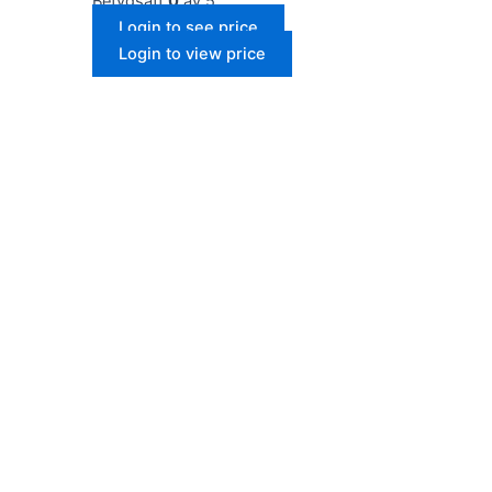
Betygsatt
0
av 5
Login to see price
Login to view price