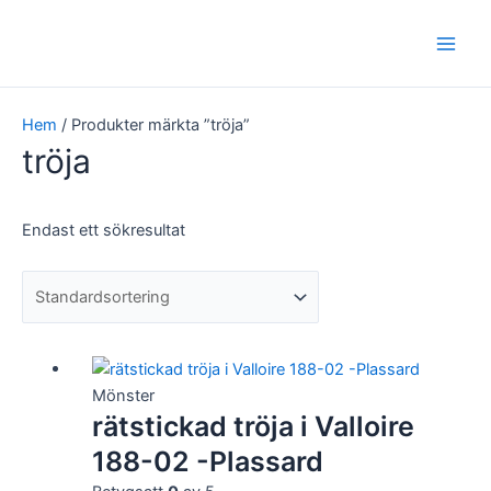
Hoppa
Main
till
Men
innehåll
Hem
/ Produkter märkta ”tröja”
tröja
Endast ett sökresultat
Mönster
rätstickad tröja i Valloire
188-02 -Plassard