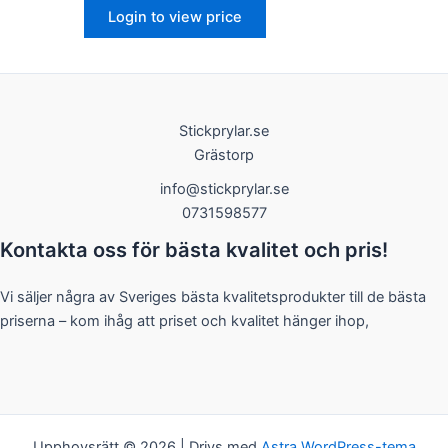
Login to view price
Stickprylar.se
Nödvändiga
Grästorp
Dessa kakor
går inte att
info@stickprylar.se
välja bort. De
0731598577
behövs för
att hemsidan
Kontakta oss för bästa kvalitet och pris!
över huvud
taget ska
fungera.
Vi säljer några av Sveriges bästa kvalitetsprodukter till de bästa
priserna – kom ihåg att priset och kvalitet hänger ihop,
Statistik
För att vi ska
kunna
förbättra
hemsidans
Upphovsrätt © 2026 | Drivs med
Astra WordPress-tema
funktionalitet