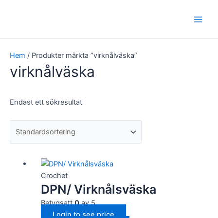
Hoppa
Main
till
Men
innehåll
Hem
/ Produkter märkta ”virknålväska”
virknålväska
Endast ett sökresultat
Crochet
DPN/ Virknålsväska
Betygsatt
0
av 5
Login to see price