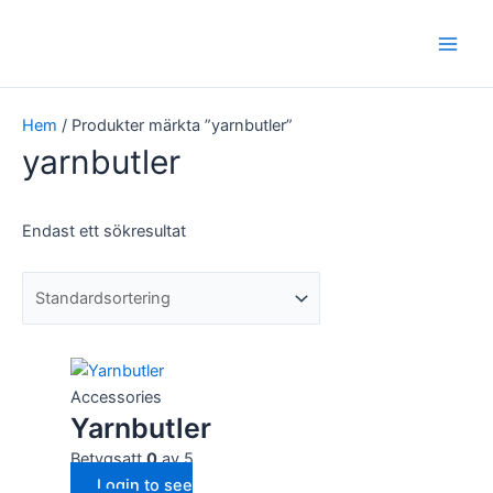
Hoppa
Main
till
Men
innehåll
Hem
/ Produkter märkta ”yarnbutler”
yarnbutler
Endast ett sökresultat
Accessories
Yarnbutler
Betygsatt
0
av 5
Login to see