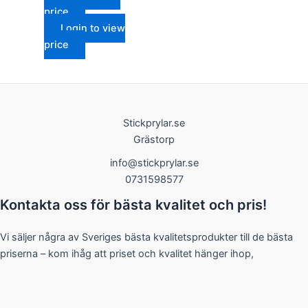
price
Login to view
price
Nödvändiga
Dessa kakor
Stickprylar.se
går inte att
välja bort. De
Grästorp
behövs för
att hemsidan
info@stickprylar.se
över huvud
0731598577
taget ska
fungera.
Kontakta oss för bästa kvalitet och pris!
Vi säljer några av Sveriges bästa kvalitetsprodukter till de bästa
Statistik
priserna – kom ihåg att priset och kvalitet hänger ihop,
För att vi ska
kunna
förbättra
hemsidans
funktionalitet