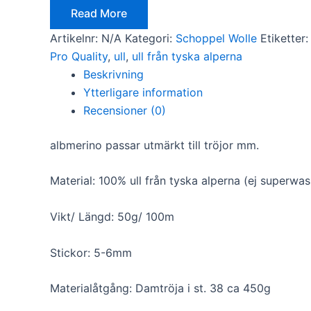
kunna
Read More
förbättra
hemsidans
Artikelnr:
N/A
Kategori:
Schoppel Wolle
Etiketter
funktionalitet
Pro Quality
,
ull
,
ull från tyska alperna
och
uppbyggnad,
Beskrivning
baserat på
Ytterligare information
hur hemsidan
Recensioner (0)
används.
albmerino passar utmärkt till tröjor mm.
Upplevelse
För att vår
Material: 100% ull från tyska alperna (ej superwa
hemsida ska
prestera så
Vikt/ Längd: 50g/ 100m
bra som
möjligt under
ditt besök.
Stickor: 5-6mm
Om du nekar
de här
kakorna
Materialåtgång: Damtröja i st. 38 ca 450g
kommer viss