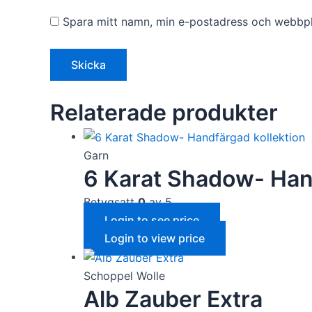
Spara mitt namn, min e-postadress och webbpla
Relaterade produkter
Garn
6 Karat Shadow- Hand
Betygsatt
0
av 5
Login to see price
Login to view price
Schoppel Wolle
Alb Zauber Extra