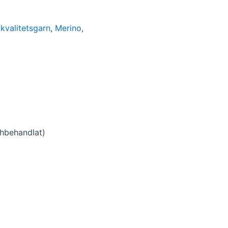
:
kvalitetsgarn
,
Merino
,
shbehandlat)