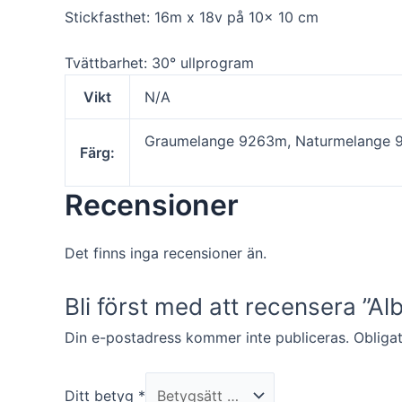
funktionalitet
Stickfasthet: 16m x 18v på 10x 10 cm
att försvinna
från
hemsidan.
Tvättbarhet: 30° ullprogram
Vikt
N/A
Marknadsföring
Genom att dela
Graumelange 9263m, Naturmelange 
Färg:
med dig av dina
intressen och ditt
beteende när du
Recensioner
surfar ökar du
chansen att få se
personligt
Det finns inga recensioner än.
anpassat innehåll
och erbjudanden.
Bli först med att recensera ”Al
Din e-postadress kommer inte publiceras.
Obligat
Ditt betyg
*