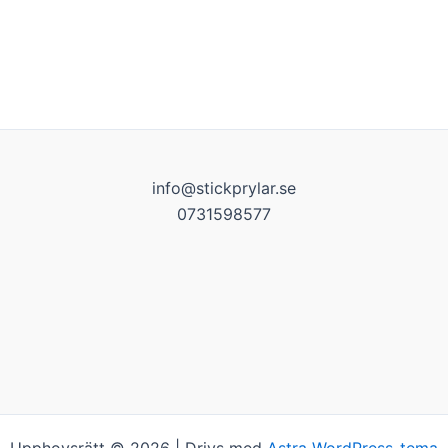
info@stickprylar.se
0731598577