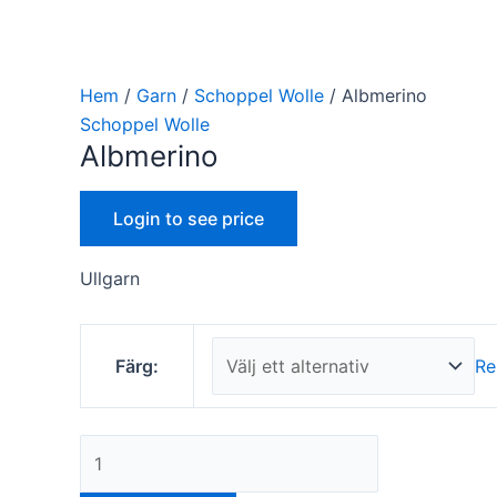
Hem
/
Garn
/
Schoppel Wolle
/ Albmerino
Schoppel Wolle
Albmerino
Nödvändiga
Login to see price
Dessa kakor
går inte att
välja bort. De
Ullgarn
behövs för
att hemsidan
över huvud
taget ska
Färg:
Re
fungera.
Statistik
För att vi ska