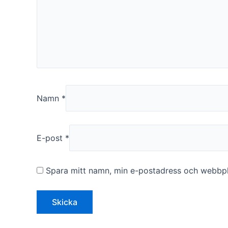
funktionalitet
att försvinna
från
hemsidan.
Marknadsföring
Genom att dela
med dig av dina
Namn
*
intressen och ditt
beteende när du
surfar ökar du
chansen att få se
E-post
*
personligt
anpassat innehåll
och erbjudanden.
Spara mitt namn, min e-postadress och webbpla