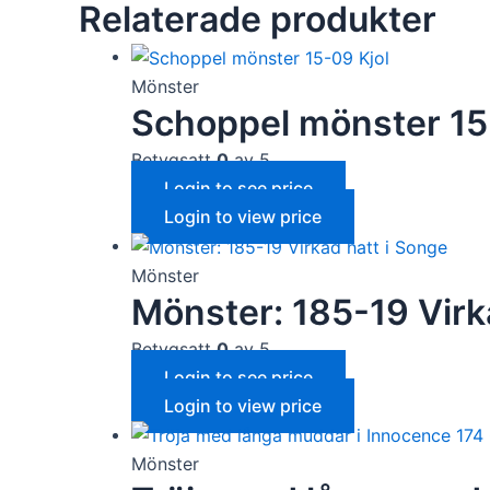
Relaterade produkter
Mönster
Schoppel mönster 15
Betygsatt
0
av 5
Login to see price
Login to view price
Mönster
Mönster: 185-19 Virk
Betygsatt
0
av 5
Login to see price
Login to view price
Mönster