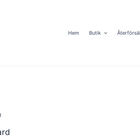
Hem
Butik
Återförsä
d
ard