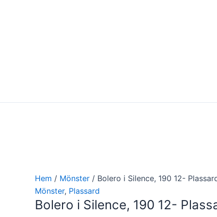
Hoppa
till
innehåll
Hem
/
Mönster
/ Bolero i Silence, 190 12- Plassar
Mönster
,
Plassard
Bolero i Silence, 190 12- Plass