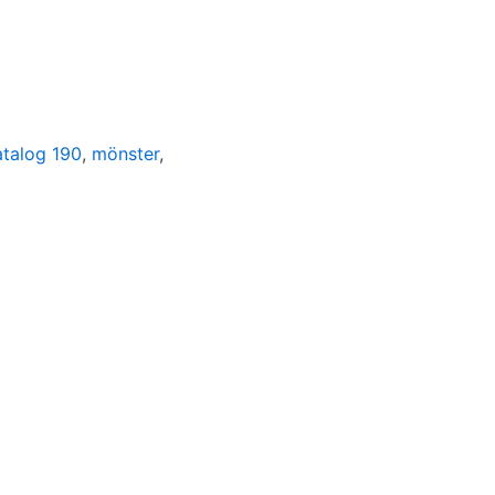
atalog 190
,
mönster
,