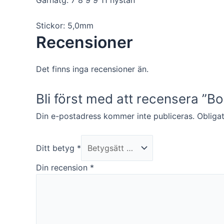
kunna
förbättra
hemsidans
Stickor: 5,0mm
funktionalitet
Recensioner
och
uppbyggnad,
baserat på
Det finns inga recensioner än.
hur hemsidan
används.
Bli först med att recensera ”Bo
Upplevelse
Din e-postadress kommer inte publiceras.
Obligat
För att vår
hemsida ska
prestera så
Ditt betyg
*
bra som
möjligt under
Din recension
*
ditt besök.
Om du nekar
de här
kakorna
kommer viss