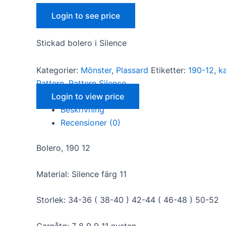
Login to see price
Stickad bolero i Silence
Kategorier:
Mönster
,
Plassard
Etiketter:
190-12
,
k
Pattern
,
Pattern Silence
Nödvändiga
Login to view price
Dessa kakor
Beskrivning
går inte att
Recensioner (0)
välja bort. De
behövs för
att hemsidan
Bolero, 190 12
över huvud
taget ska
fungera.
Material: Silence färg 11
Storlek: 34-36 ( 38-40 ) 42-44 ( 46-48 ) 50-52
Statistik
För att vi ska
Garnåtg: 7 8 9 9 11 nystan