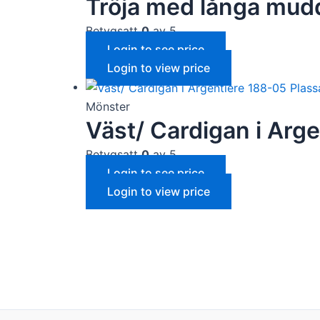
Tröja med långa mudd
Betygsatt
0
av 5
Login to see price
Login to view price
Mönster
Väst/ Cardigan i Arg
Betygsatt
0
av 5
Login to see price
Login to view price