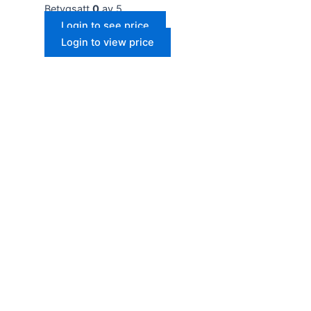
Betygsatt
0
av 5
Login to see price
Login to view price