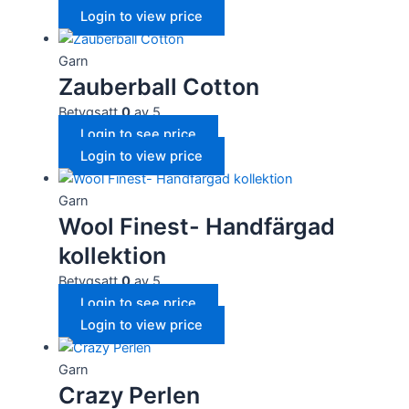
Login to view price
Garn
Zauberball Cotton
Betygsatt
0
av 5
Login to see price
Login to view price
Garn
Wool Finest- Handfärgad
kollektion
Betygsatt
0
av 5
Login to see price
Login to view price
Garn
Crazy Perlen