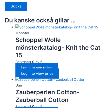
Du kanske också gillar …
Mönster
Schoppel Wolle
mönsterkatalog- Knit the Cat
15
Betygsatt
0
av 5
Login to see price
Login to view price
Garn
Zauberperlen Cotton-
Zauberball Cotton
Betygsatt
0
av 5