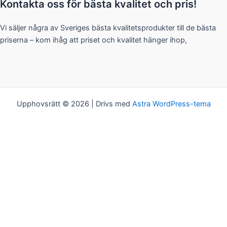
Kontakta oss för bästa kvalitet och pris!
Vi säljer några av Sveriges bästa kvalitetsprodukter till de bästa
priserna – kom ihåg att priset och kvalitet hänger ihop,
Upphovsrätt © 2026 | Drivs med
Astra WordPress-tema
Kakor
Vi bjuder på kakor! Om du tycker det är ok, klickar du bara på
"Acceptera alla". Du kan såklart välja vilken typ av kakor du vill ha
genom att klicka på "Inställningar".
Inställningar
Acceptera alla
Kakor