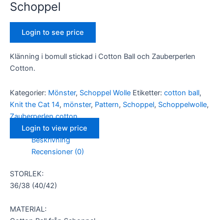
Schoppel
Login to see price
Klänning i bomull stickad i Cotton Ball och Zauberperlen
Cotton.
Kategorier:
Mönster
,
Schoppel Wolle
Etiketter:
cotton ball
,
Knit the Cat 14
,
mönster
,
Pattern
,
Schoppel
,
Schoppelwolle
,
Zauberperlen cotton
Login to view price
Beskrivning
Recensioner (0)
STORLEK:
36/38 (40/42)
MATERIAL: