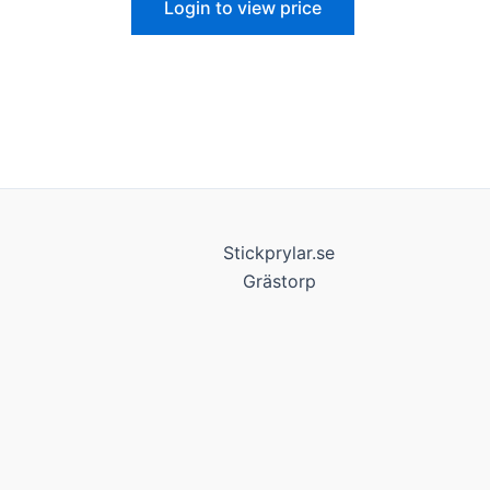
Login to view price
Stickprylar.se
Grästorp