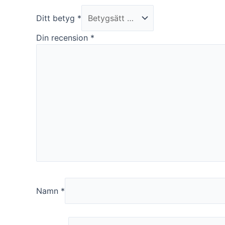
funktionalitet
att försvinna
Ditt betyg
*
från
hemsidan.
Din recension
*
Marknadsföring
Genom att dela
med dig av dina
intressen och ditt
beteende när du
surfar ökar du
chansen att få se
personligt
anpassat innehåll
och erbjudanden.
Namn
*