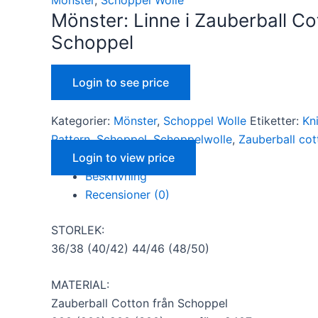
Mönster: Linne i Zauberball Co
Schoppel
Login to see price
Kategorier:
Mönster
,
Schoppel Wolle
Etiketter:
Kn
Nödvändiga
Pattern
,
Schoppel
,
Schoppelwolle
,
Zauberball cot
Dessa kakor
Login to view price
går inte att
välja bort. De
Beskrivning
behövs för
Recensioner (0)
att hemsidan
över huvud
taget ska
STORLEK:
fungera.
36/38 (40/42) 44/46 (48/50)
MATERIAL:
Statistik
Zauberball Cotton från Schoppel
För att vi ska