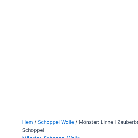
Hoppa
till
innehåll
Hem
/
Schoppel Wolle
/ Mönster: Linne i Zauberba
Schoppel
Mönster
,
Schoppel Wolle