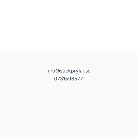
info@stickprylar.se
0731598577