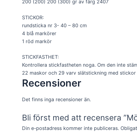
kunna
200 (200) 200 (300) gr av färg 2407
förbättra
hemsidans
STICKOR:
funktionalitet
rundsticka nr 3- 40 – 80 cm
och
uppbyggnad,
4 blå markörer
baserat på
1 röd markör
hur hemsidan
används.
STICKFASTHET:
Kontrollera stickfastheten noga. Om den inte stämme
Upplevelse
22 maskor och 29 varv slätstickning med stickor
För att vår
Recensioner
hemsida ska
prestera så
bra som
Det finns inga recensioner än.
möjligt under
ditt besök.
Om du nekar
Bli först med att recensera ”M
de här
kakorna
Din e-postadress kommer inte publiceras.
Obligat
kommer viss