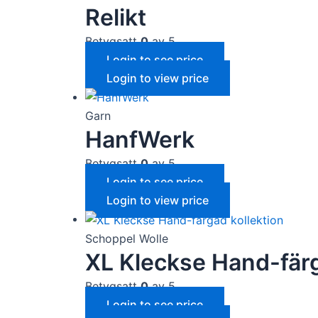
Relikt
Betygsatt
0
av 5
Login to see price
Login to view price
Garn
HanfWerk
Betygsatt
0
av 5
Login to see price
Login to view price
Schoppel Wolle
XL Kleckse Hand-färg
Betygsatt
0
av 5
Login to see price