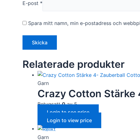
E-post
*
Spara mitt namn, min e-postadress och webbpla
Relaterade produkter
Garn
Crazy Cotton Stärke 
Betygsatt
0
av 5
Login to see price
Login to view price
Garn