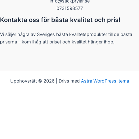
info@stickprylar.se
0731598577
Kontakta oss för bästa kvalitet och pris!
Vi säljer några av Sveriges bästa kvalitetsprodukter till de bästa
priserna – kom ihåg att priset och kvalitet hänger ihop,
Upphovsrätt © 2026 | Drivs med
Astra WordPress-tema
Kakor
Vi bjuder på kakor! Om du tycker det är ok, klickar du bara på
"Acceptera alla". Du kan såklart välja vilken typ av kakor du vill ha
genom att klicka på "Inställningar".