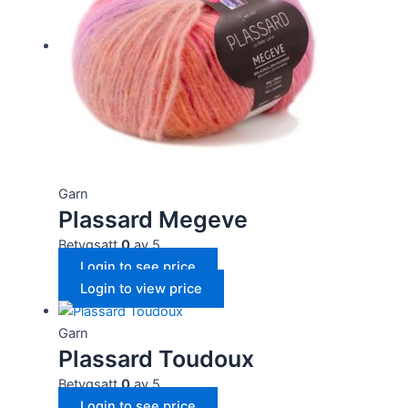
Garn
Plassard Megeve
Betygsatt
0
av 5
Login to see price
Login to view price
Garn
Plassard Toudoux
Betygsatt
0
av 5
Login to see price