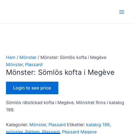
Hoppa
Main
till
Men
innehåll
Hem
/
Mönster
/ Mönster: Sömlös kofta i Megève
Mönster
,
Plassard
Mönster: Sömlös kofta i Megève
Login to see price
Sömlös rätstickad kofta i Megève. Mönstret finns i katalog
188.
Kategorier:
Mönster
,
Plassard
Etiketter:
katalog 188
,
mönster
,
Pattern
,
Plassard
,
Plassard Megeve