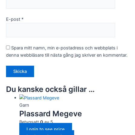
Marknadsföring
E-post
*
Genom att dela
med dig av dina
intressen och
ditt beteende
när du surfar
ökar du chansen
Spara mitt namn, min e-postadress och webbplats i
att få se
denna webbläsare till nästa gång jag skriver en kommentar.
personligt
anpassat innehåll
och
erbjudanden.
Du kanske också gillar …
Garn
Plassard Megeve
Betygsatt
0
av 5
Login to see price