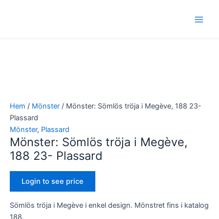
Hoppa
Main
till
Men
innehåll
Hem
/
Mönster
/ Mönster: Sömlös tröja i Megève, 188 23-
Plassard
Mönster
,
Plassard
Mönster: Sömlös tröja i Megève,
188 23- Plassard
Login to see price
Sömlös tröja i Megève i enkel design. Mönstret fins i katalog
188.