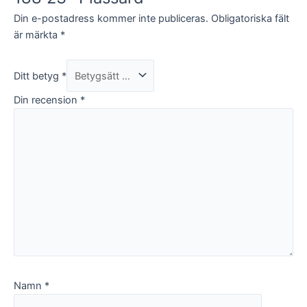
och
Din e-postadress kommer inte publiceras.
Obligatoriska fält
uppbyggnad,
är märkta
*
baserat på
hur
hemsidan
används.
Ditt betyg
*
Din recension
*
Upplevelse
För att vår
hemsida ska
prestera så
bra som
möjligt under
ditt besök.
Om du nekar
de här
kakorna
kommer viss
funktionalitet
att försvinna
från
Namn
*
hemsidan.