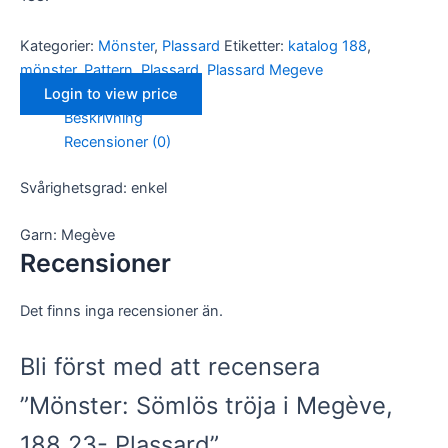
Kategorier:
Mönster
,
Plassard
Etiketter:
katalog 188
,
mönster
,
Pattern
,
Plassard
,
Plassard Megeve
Login to view price
Beskrivning
Recensioner (0)
Nödvändiga
Dessa kakor
går inte att
Svårighetsgrad: enkel
välja bort. De
behövs för
Garn: Megève
att hemsidan
över huvud
Recensioner
taget ska
fungera.
Det finns inga recensioner än.
Statistik
Bli först med att recensera
För att vi ska
kunna
”Mönster: Sömlös tröja i Megève,
förbättra
hemsidans
188 23- Plassard”
funktionalitet