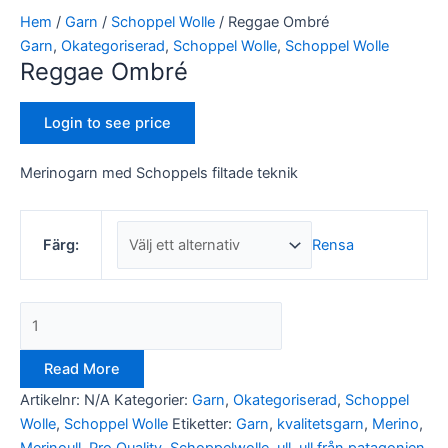
Hem
/
Garn
/
Schoppel Wolle
/ Reggae Ombré
Garn
,
Okategoriserad
,
Schoppel Wolle
,
Schoppel Wolle
Reggae Ombré
Login to see price
Merinogarn med Schoppels filtade teknik
Rensa
Färg:
Read More
Artikelnr:
N/A
Kategorier:
Garn
,
Okategoriserad
,
Schoppel
Wolle
,
Schoppel Wolle
Etiketter:
Garn
,
kvalitetsgarn
,
Merino
,
Merinoull
,
Pro Quality
,
Schoppelwolle
,
ull
,
ull från patagonien