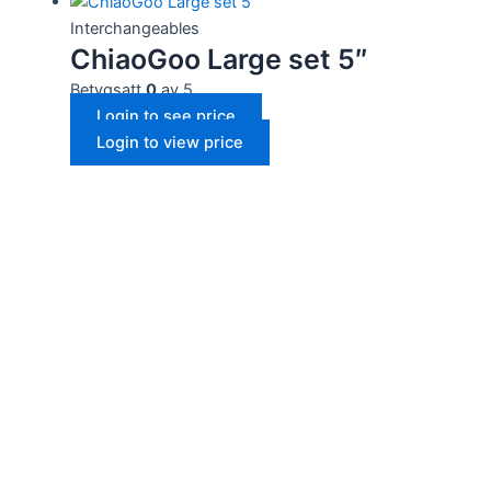
Interchangeables
ChiaoGoo Large set 5″
Betygsatt
0
av 5
Login to see price
Login to view price