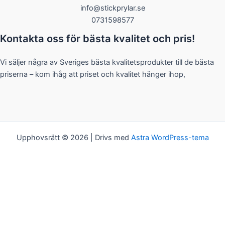
info@stickprylar.se
0731598577
Kontakta oss för bästa kvalitet och pris!
Vi säljer några av Sveriges bästa kvalitetsprodukter till de bästa
priserna – kom ihåg att priset och kvalitet hänger ihop,
Upphovsrätt © 2026 | Drivs med
Astra WordPress-tema
Kakor
Vi bjuder på kakor! Om du tycker det är ok, klickar du bara på
"Acceptera alla". Du kan såklart välja vilken typ av kakor du vill ha
genom att klicka på "Inställningar".