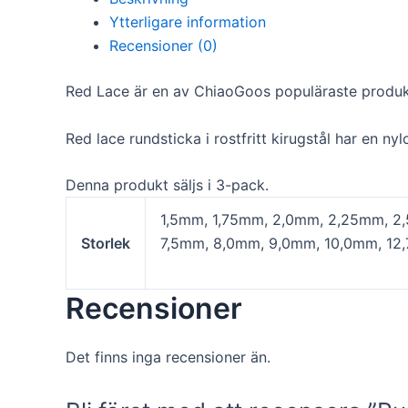
kunna
Ytterligare information
förbättra
hemsidans
Recensioner (0)
funktionalitet
och
Red Lace är en av ChiaoGoos populäraste produk
uppbyggnad,
baserat på
hur hemsidan
Red lace rundsticka i rostfritt kirugstål har en 
används.
Denna produkt säljs i 3-pack.
Upplevelse
1,5mm, 1,75mm, 2,0mm, 2,25mm, 2
För att vår
Storlek
7,5mm, 8,0mm, 9,0mm, 10,0mm, 12
hemsida ska
prestera så
bra som
Recensioner
möjligt under
ditt besök.
Om du nekar
Det finns inga recensioner än.
de här
kakorna
kommer viss