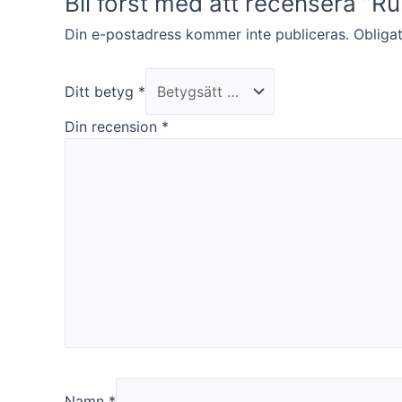
Bli först med att recensera ”Ru
funktionalitet
att försvinna
Din e-postadress kommer inte publiceras.
Obligat
från
hemsidan.
Ditt betyg
*
Marknadsföring
Din recension
*
Genom att dela
med dig av dina
intressen och ditt
beteende när du
surfar ökar du
chansen att få se
personligt
anpassat innehåll
och erbjudanden.
Namn
*