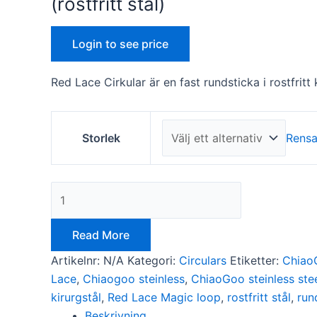
(rostfritt stål)
Login to see price
Red Lace Cirkular är en fast rundsticka i rostfritt 
Nödvändiga
Storlek
Rens
Dessa kakor
går inte att
välja bort. De
behövs för
att hemsidan
över huvud
taget ska
Read More
fungera.
Artikelnr:
N/A
Kategori:
Circulars
Etiketter:
Chiao
Lace
,
Chiaogoo steinless
,
ChiaoGoo steinless ste
Statistik
kirurgstål
,
Red Lace Magic loop
,
rostfritt stål
,
run
För att vi ska
Beskrivning