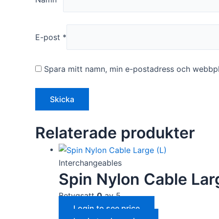
E-post
*
Spara mitt namn, min e-postadress och webbpla
Relaterade produkter
Interchangeables
Spin Nylon Cable Lar
Betygsatt
0
av 5
Login to see price