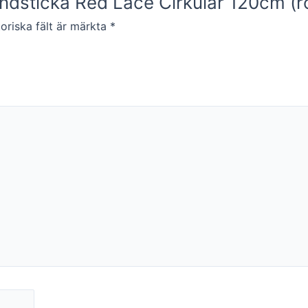
ndsticka Red Lace Cirkular 120cm (ros
oriska fält är märkta
*