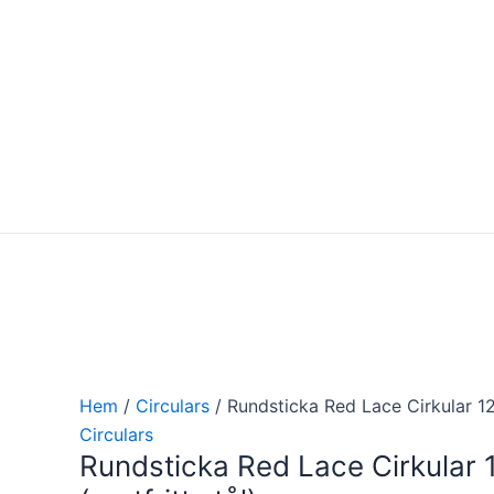
Hoppa
Rundsticka
till
Red
innehåll
Lace
Cirkular
120cm
(rostfritt
stål)
mängd
Hem
/
Circulars
/ Rundsticka Red Lace Cirkular 120
Circulars
Rundsticka Red Lace Cirkular