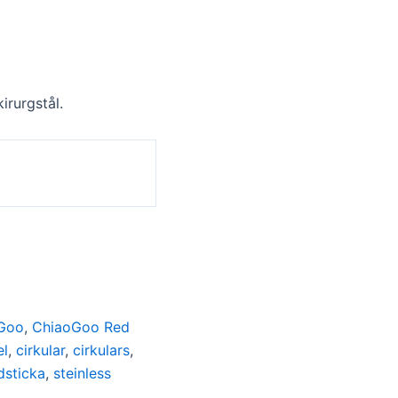
kirurgstål.
a
Goo
,
ChiaoGoo Red
el
,
cirkular
,
cirkulars
,
dsticka
,
steinless