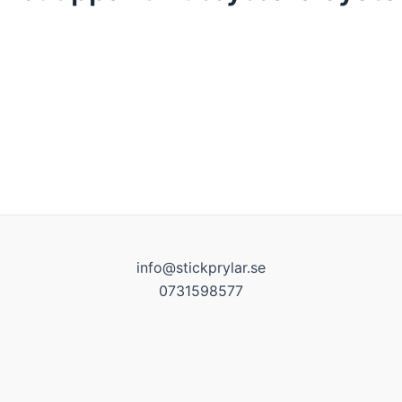
info@stickprylar.se
0731598577