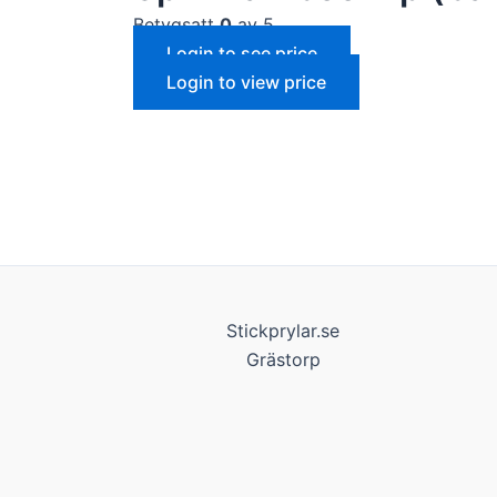
Betygsatt
0
av 5
Login to see price
Login to view price
Stickprylar.se
Grästorp