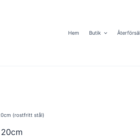
Hem
Butik
Återförsä
cm (rostfritt stål)
 120cm