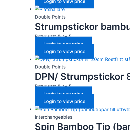
Login to view price
Double Points
Strumpstickor bambu
Betygsatt
0
av 5
Login to see price
Login to view price
Double Points
DPN/ Strumpstickor 8
Betygsatt
0
av 5
Login to see price
Login to view price
Interchangeables
Spin Bamboo Tip (bam