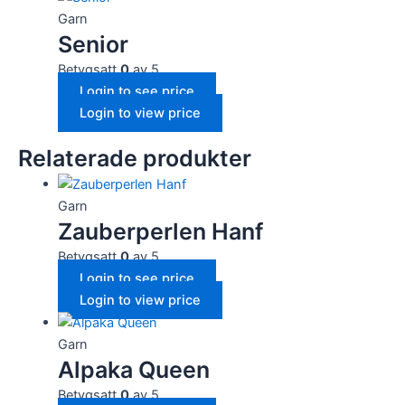
Garn
Senior
Betygsatt
0
av 5
Login to see price
Login to view price
Relaterade produkter
Garn
Zauberperlen Hanf
Betygsatt
0
av 5
Login to see price
Login to view price
Garn
Alpaka Queen
Betygsatt
0
av 5