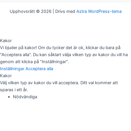
Upphovsrätt © 2026 | Drivs med
Astra WordPress-tema
Kakor
Vi bjuder på kakor! Om du tycker det är ok, klickar du bara på
"Acceptera alla". Du kan såklart välja vilken typ av kakor du vill ha
genom att klicka på "Inställningar".
Inställningar
Acceptera alla
Kakor
Välj vilken typ av kakor du vill acceptera. Ditt val kommer att
sparas i ett år.
Nödvändiga
Dessa kakor går inte att välja bort. De behövs för att
hemsidan över huvud taget ska fungera.
Statistik
För att vi ska kunna förbättra hemsidans funktionalitet och