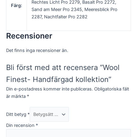
Rechtes Licht Pro 2279, Basalt Pro 2272,
Färg:
Sand am Meer Pro 2345, Meeresblick Pro
Marknadsföring
2287, Nachtfalter Pro 2282
Genom att dela
med dig av dina
intressen och
Recensioner
ditt beteende
när du surfar
ökar du chansen
Det finns inga recensioner än.
att få se
personligt
anpassat innehåll
Bli först med att recensera ”Wool
och
erbjudanden.
Finest- Handfärgad kollektion”
Din e-postadress kommer inte publiceras.
Obligatoriska fält
är märkta
*
Ditt betyg
*
Din recension
*