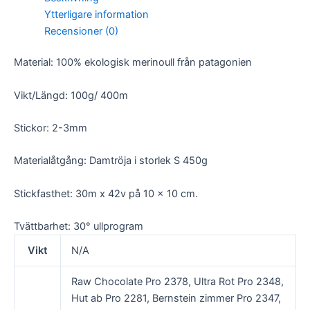
och
Ytterligare information
uppbyggnad,
Recensioner (0)
baserat på
hur
hemsidan
Material: 100% ekologisk merinoull från patagonien
används.
Vikt/Längd: 100g/ 400m
Upplevelse
Stickor: 2-3mm
För att vår
hemsida ska
prestera så
Materialåtgång: Damtröja i storlek S 450g
bra som
möjligt under
Stickfasthet: 30m x 42v på 10 x 10 cm.
ditt besök.
Om du nekar
de här
Tvättbarhet: 30° ullprogram
kakorna
kommer viss
Vikt
N/A
funktionalitet
att försvinna
Raw Chocolate Pro 2378, Ultra Rot Pro 2348,
från
hemsidan.
Hut ab Pro 2281, Bernstein zimmer Pro 2347,