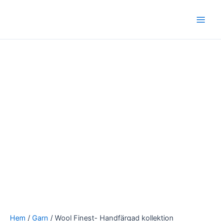
Hoppa
Wool
Main
till
Finest-
Men
innehåll
Handfärgad
kollektion
mängd
Hem
/
Garn
/ Wool Finest- Handfärgad kollektion