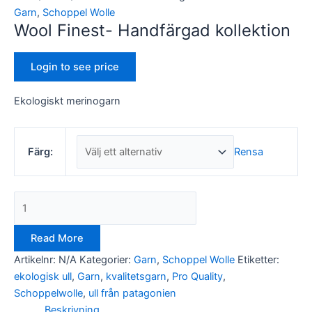
Garn
,
Schoppel Wolle
Wool Finest- Handfärgad kollektion
Login to see price
Ekologiskt merinogarn
Nödvändiga
Dessa kakor
går inte att
välja bort. De
Rensa
Färg:
behövs för
att hemsidan
över huvud
taget ska
fungera.
Read More
Statistik
Artikelnr:
N/A
Kategorier:
Garn
,
Schoppel Wolle
Etiketter:
För att vi ska
kunna
ekologisk ull
,
Garn
,
kvalitetsgarn
,
Pro Quality
,
förbättra
Schoppelwolle
,
ull från patagonien
hemsidans
Beskrivning
funktionalitet