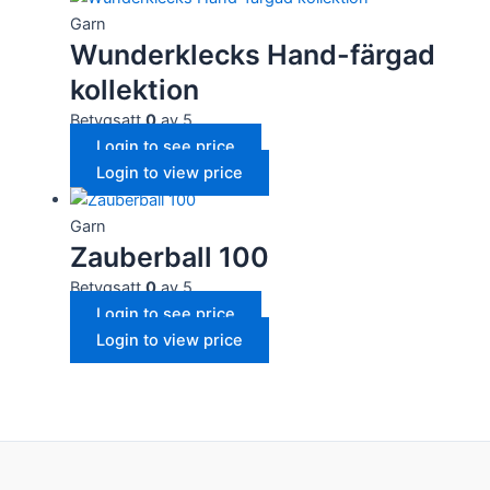
Garn
Wunderklecks Hand-färgad
kollektion
Betygsatt
0
av 5
Login to see price
Login to view price
Garn
Zauberball 100
Betygsatt
0
av 5
Login to see price
Login to view price