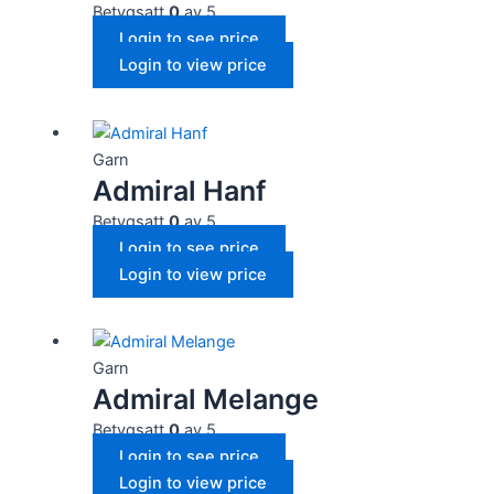
Betygsatt
0
av 5
Login to see price
Login to view price
Garn
Admiral Hanf
Betygsatt
0
av 5
Login to see price
Login to view price
Garn
Admiral Melange
Betygsatt
0
av 5
Login to see price
Login to view price