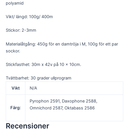
polyamid
och
uppbyggnad,
baserat på
Vikt/ längd: 100g/ 400m
hur
hemsidan
Stickor: 2-3mm
används.
Materialåtgång: 450g för en damtröja i M, 100g för ett par
Upplevelse
sockor.
För att vår
hemsida ska
Stickfasthet: 30m x 42v på 10 x 10cm.
prestera så
bra som
möjligt under
Tvättbarhet: 30 grader ullprogram
ditt besök.
Om du nekar
Vikt
N/A
de här
kakorna
Pyrophon 2591, Daxophone 2588,
kommer viss
funktionalitet
Färg:
Omnichord 2587, Oktabass 2586
att försvinna
från
hemsidan.
Recensioner