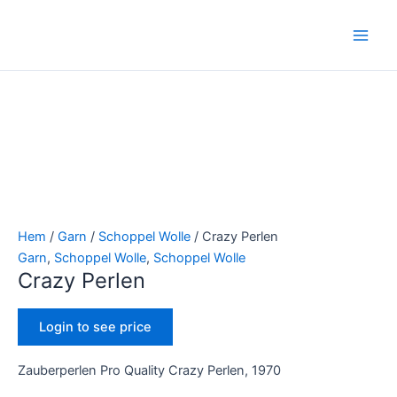
Hoppa
Crazy
Main
till
Perlen
Men
innehåll
mängd
Hem
/
Garn
/
Schoppel Wolle
/ Crazy Perlen
Garn
,
Schoppel Wolle
,
Schoppel Wolle
Crazy Perlen
Login to see price
Zauberperlen Pro Quality Crazy Perlen, 1970