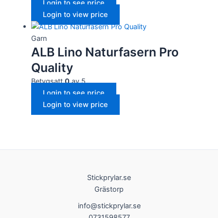
Login to see price
Login to view price
Garn
ALB Lino Naturfasern Pro
Quality
Betygsatt
0
av 5
Login to see price
Login to view price
Stickprylar.se
Grästorp
info@stickprylar.se
0731598577