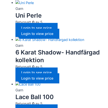
Garn
Uni Perle
Betygsatt
0
av 5
Login to see price
Login to view price
Garn
6 Karat Shadow- Handfärgad
kollektion
Betygsatt
0
av 5
Login to see price
Login to view price
Garn
Lace Ball 100
Betygsatt
0
av 5