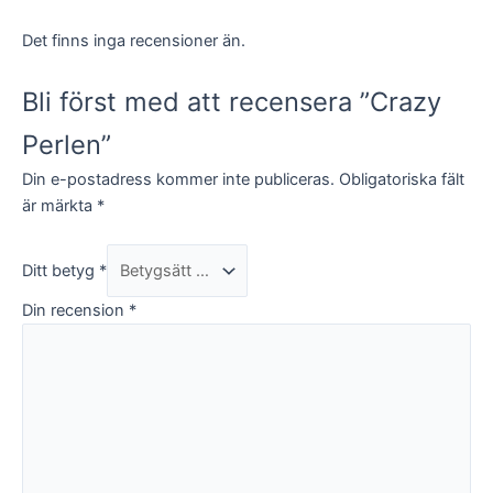
Det finns inga recensioner än.
Marknadsföring
Genom att dela
med dig av dina
Bli först med att recensera ”Crazy
intressen och
ditt beteende
Perlen”
när du surfar
ökar du chansen
Din e-postadress kommer inte publiceras.
Obligatoriska fält
att få se
är märkta
*
personligt
anpassat innehåll
och
erbjudanden.
Ditt betyg
*
Din recension
*