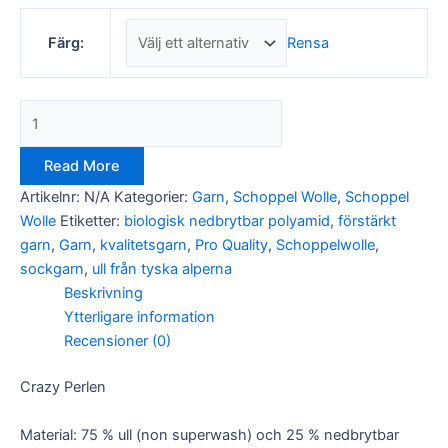
Rensa
Färg:
Nödvändiga
Dessa kakor
Read More
går inte att
Artikelnr:
N/A
Kategorier:
Garn
,
Schoppel Wolle
,
Schoppel
välja bort. De
behövs för
Wolle
Etiketter:
biologisk nedbrytbar polyamid
,
förstärkt
att hemsidan
garn
,
Garn
,
kvalitetsgarn
,
Pro Quality
,
Schoppelwolle
,
över huvud
sockgarn
,
ull från tyska alperna
taget ska
fungera.
Beskrivning
Ytterligare information
Recensioner (0)
Statistik
För att vi ska
Crazy Perlen
kunna
förbättra
hemsidans
Material: 75 % ull (non superwash) och 25 % nedbrytbar
funktionalitet