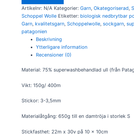
Artikelnr:
N/A
Kategorier:
Garn
,
Okategoriserad
,
S
Schoppel Wolle
Etiketter:
biologisk nedbrytbar p
Garn
,
kvalitetsgarn
,
Schoppelwolle
,
sockgarn
,
su
patagonien
Beskrivning
Ytterligare information
Recensioner (0)
Material: 75% superwashbehandlad ull (från Pata
Vikt: 150g/ 400m
Stickor: 3-3,5mm
Materialåtgång: 650g till en damtröja i storlek S
Stickfasthet: 22m x 30v på 10 x 10cm