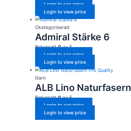
Login to see price
Login to view price
Okategoriserad
Admiral Stärke 6
Betygsatt
0
av 5
Login to see price
Login to view price
Garn
ALB Lino Naturfasern
Betygsatt
0
av 5
Login to see price
Login to view price