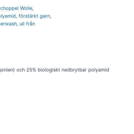
choppel Wolle
,
olyamid
,
förstärkt garn
,
perwash
,
ull från
gonien) och 25% biologiskt nedbrytbar polyamid