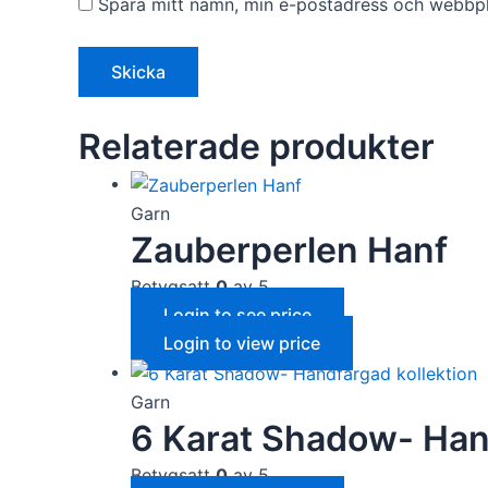
Spara mitt namn, min e-postadress och webbpla
Relaterade produkter
Garn
Zauberperlen Hanf
Betygsatt
0
av 5
Login to see price
Login to view price
Garn
6 Karat Shadow- Hand
Betygsatt
0
av 5