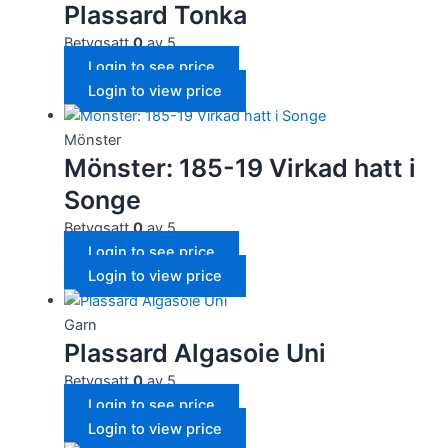
Plassard Tonka
Betygsatt
0
av 5
Login to see price
Login to view price
Mönster
Mönster: 185-19 Virkad hatt i
Songe
Betygsatt
0
av 5
Login to see price
Login to view price
Garn
Plassard Algasoie Uni
Betygsatt
0
av 5
Login to see price
Login to view price