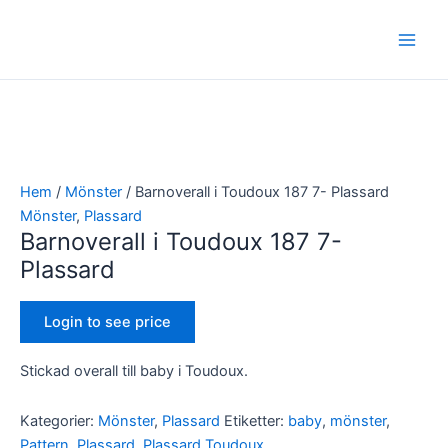
Hoppa
Main
till
Men
innehåll
Hem
/
Mönster
/ Barnoverall i Toudoux 187 7- Plassard
Mönster
,
Plassard
Barnoverall i Toudoux 187 7-
Plassard
Login to see price
Stickad overall till baby i Toudoux.
Kategorier:
Mönster
,
Plassard
Etiketter:
baby
,
mönster
,
Pattern
,
Plassard
,
Plassard Toudoux