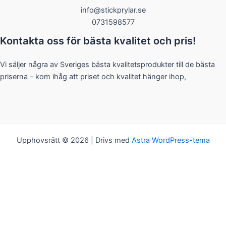
info@stickprylar.se
0731598577
Kontakta oss för bästa kvalitet och pris!
Vi säljer några av Sveriges bästa kvalitetsprodukter till de bästa
priserna – kom ihåg att priset och kvalitet hänger ihop,
Upphovsrätt © 2026 | Drivs med
Astra WordPress-tema
Kakor
Vi bjuder på kakor! Om du tycker det är ok, klickar du bara på
"Acceptera alla". Du kan såklart välja vilken typ av kakor du vill ha