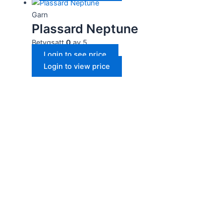
Garn
Plassard Neptune
Betygsatt
0
av 5
Login to see price
Login to view price