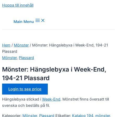
Hoppa till innehåll
Main Menu
Hem
/
Mönster
/ Mönster: Hängslebyxa i Week-End, 194-21
Plassard
Mönster
,
Plassard
Mönster: Hängslebyxa i Week-End,
194-21 Plassard
Login to see price
Hängslebyxa stickad i
Week-End
. Mönstret finns översatt till
svenska och beställs på fil.
Kategorier:
Mönster
,
Plassard
Etiketter:
Katalog 194
,
mönster
,