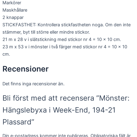
Markörer
och
Maskhållare
uppbyggnad,
baserat på
2 knappar
hur
STICKFASTHET: Kontrollera stickfastheten noga. Om den inte
hemsidan
stämmer, byt till större eller mindre stickor.
används.
21 m x 28 v i slätstickning med stickor nr 4 = 10 x 10 cm.
23 m x 53 v i mönster i två färger med stickor nr 4 = 10 x 10
Upplevelse
cm.
För att vår
hemsida ska
Recensioner
prestera så
bra som
möjligt under
Det finns inga recensioner än.
ditt besök.
Om du nekar
Bli först med att recensera ”Mönster:
de här
kakorna
Hängslebyxa i Week-End, 194-21
kommer viss
funktionalitet
att försvinna
Plassard”
från
hemsidan.
Din e-postadress kommer inte publiceras.
Obligatoriska fält är