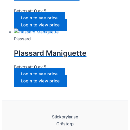
Betygsatt
0
av 5
Login to see price
Login to view price
Plassard
Plassard Maniguette
Betygsatt
0
av 5
Login to see price
Login to view price
Stickprylar.se
Grästorp