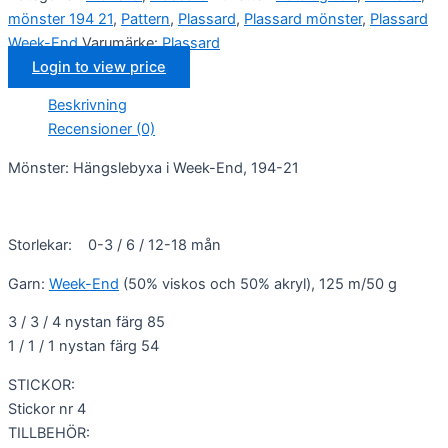
mönster 194 21
,
Pattern
,
Plassard
,
Plassard mönster
,
Plassard
Week-End
Varumärke:
Plassard
Login to view price
Beskrivning
Recensioner (0)
Nödvändiga
Dessa kakor
Mönster: Hängslebyxa i Week-End, 194-21
går inte att
välja bort. De
behövs för
att hemsidan
Storlekar: 0-3 / 6 / 12-18 mån
över huvud
taget ska
Garn:
Week-End
(50% viskos och 50% akryl), 125 m/50 g
fungera.
3 / 3 / 4 nystan färg 85
1 / 1 / 1 nystan färg 54
Statistik
För att vi ska
STICKOR:
kunna
Stickor nr 4
förbättra
hemsidans
TILLBEHÖR:
funktionalitet