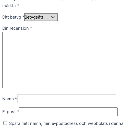
märkta
*
Marknadsföring
Ditt betyg
*
Genom att dela
med dig av dina
Din recension
*
intressen och
ditt beteende
när du surfar
ökar du chansen
att få se
personligt
anpassat innehåll
och
erbjudanden.
Namn
*
E-post
*
Spara mitt namn, min e-postadress och webbplats i denna