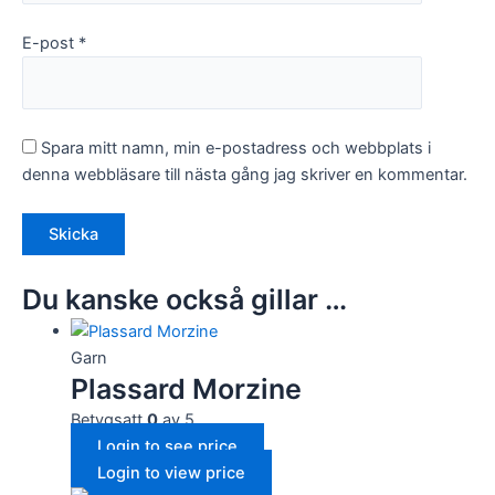
E-post
*
Marknadsföring
Genom att dela
med dig av dina
intressen och
ditt beteende
Spara mitt namn, min e-postadress och webbplats i
när du surfar
ökar du chansen
denna webbläsare till nästa gång jag skriver en kommentar.
att få se
personligt
anpassat innehåll
och
erbjudanden.
Du kanske också gillar …
Garn
Plassard Morzine
Betygsatt
0
av 5
Login to see price
Login to view price