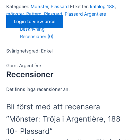
Kategorier:
Mönster
,
Plassard
Etiketter:
katalog 188
,
mönster
,
Pattern
,
Plassard
,
Plassard Argentiere
Login to view price
Beskrivning
Recensioner (0)
Nödvändiga
Svårighetsgrad: Enkel
Dessa kakor
går inte att
välja bort. De
Garn: Argentière
behövs för
Recensioner
att hemsidan
över huvud
taget ska
Det finns inga recensioner än.
fungera.
Bli först med att recensera
Statistik
”Mönster: Tröja i Argentière, 188
För att vi ska
kunna
förbättra
10- Plassard”
hemsidans
funktionalitet