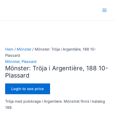
Hoppa
Main
till
Men
innehåll
Hem
/
Mönster
/ Mönster: Tröja i Argentière, 188 10-
Plassard
Mönster
,
Plassard
Mönster: Tröja i Argentière, 188 10-
Plassard
Login to see price
Tröja med polokrage i Argentiere. Mönstret finns i katalog
188.