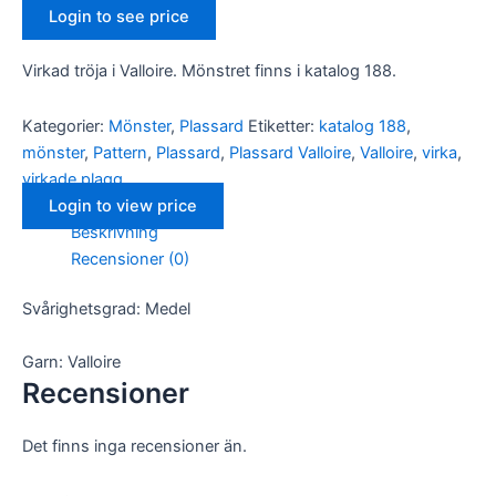
Login to see price
Virkad tröja i Valloire. Mönstret finns i katalog 188.
Kategorier:
Mönster
,
Plassard
Etiketter:
katalog 188
,
mönster
,
Pattern
,
Plassard
,
Plassard Valloire
,
Valloire
,
virka
,
virkade plagg
Login to view price
Beskrivning
Recensioner (0)
Svårighetsgrad: Medel
Garn: Valloire
Recensioner
Det finns inga recensioner än.