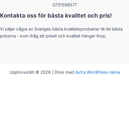
0731598577
Kontakta oss för bästa kvalitet och pris!
Vi säljer några av Sveriges bästa kvalitetsprodukter till de bästa
priserna – kom ihåg att priset och kvalitet hänger ihop,
Upphovsrätt © 2026 | Drivs med
Astra WordPress-tema
Kakor
Vi bjuder på kakor! Om du tycker det är ok, klickar du bara på
"Acceptera alla". Du kan såklart välja vilken typ av kakor du vill ha
genom att klicka på "Inställningar".
Inställningar
Acceptera alla