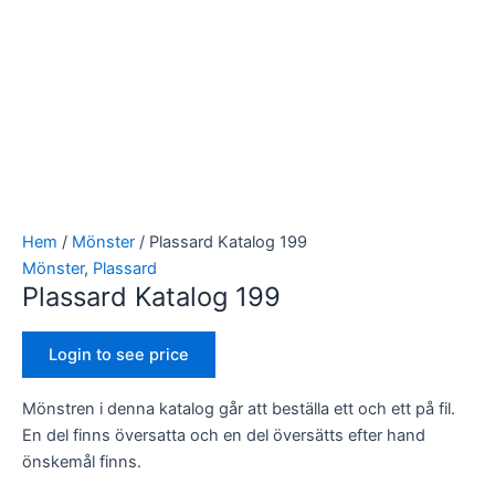
Nödvändiga
Dessa kakor
går inte att
välja bort. De
behövs för
Hem
/
Mönster
/ Plassard Katalog 199
att hemsidan
Mönster
,
Plassard
över huvud
Plassard Katalog 199
taget ska
fungera.
Login to see price
Statistik
Mönstren i denna katalog går att beställa ett och ett på fil.
För att vi ska
kunna
En del finns översatta och en del översätts efter hand
förbättra
önskemål finns.
hemsidans
funktionalitet