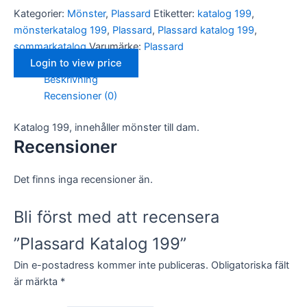
och
Kategorier:
Mönster
,
Plassard
Etiketter:
katalog 199
,
uppbyggnad,
mönsterkatalog 199
,
Plassard
,
Plassard katalog 199
,
baserat på
sommarkatalog
Varumärke:
Plassard
hur
hemsidan
Login to view price
används.
Beskrivning
Recensioner (0)
Upplevelse
Katalog 199, innehåller mönster till dam.
För att vår
Recensioner
hemsida ska
prestera så
bra som
Det finns inga recensioner än.
möjligt under
ditt besök.
Om du nekar
Bli först med att recensera
de här
kakorna
”Plassard Katalog 199”
kommer viss
funktionalitet
Din e-postadress kommer inte publiceras.
Obligatoriska fält
att försvinna
från
är märkta
*
hemsidan.