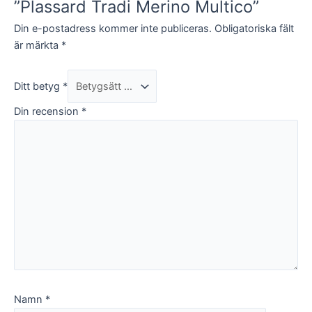
”Plassard Tradi Merino Multico”
Din e-postadress kommer inte publiceras.
Obligatoriska fält
Marknadsföring
Genom att dela
är märkta
*
med dig av dina
intressen och
ditt beteende
Ditt betyg
*
när du surfar
ökar du chansen
Din recension
*
att få se
personligt
anpassat innehåll
och
erbjudanden.
Namn
*