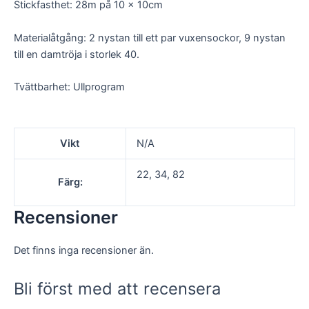
Stickfasthet: 28m på 10 x 10cm
och
uppbyggnad,
baserat på
Materialåtgång: 2 nystan till ett par vuxensockor, 9 nystan
hur
till en damtröja i storlek 40.
hemsidan
används.
Tvättbarhet: Ullprogram
Upplevelse
För att vår
Vikt
N/A
hemsida ska
prestera så
bra som
22, 34, 82
Färg:
möjligt under
ditt besök.
Om du nekar
Recensioner
de här
kakorna
kommer viss
Det finns inga recensioner än.
funktionalitet
att försvinna
från
Bli först med att recensera
hemsidan.