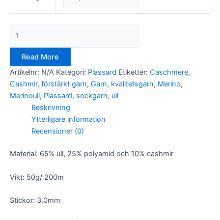
Read More
Nödvändiga
Artikelnr:
N/A
Kategori:
Plassard
Etiketter:
Caschmere
,
Dessa kakor
Cashmir
,
förstärkt garn
,
Garn
,
kvalitetsgarn
,
Merino
,
går inte att
Merinoull
,
Plassard
,
sockgarn
,
ull
välja bort. De
behövs för
Beskrivning
att hemsidan
Ytterligare information
över huvud
Recensioner (0)
taget ska
fungera.
Material: 65% ull, 25% polyamid och 10% cashmir
Statistik
Vikt: 50g/ 200m
För att vi ska
kunna
Stickor: 3,0mm
förbättra
hemsidans
funktionalitet