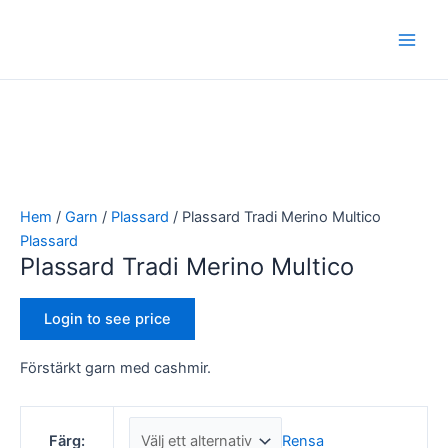
Hoppa
Plassard
Main
till
Tradi
Men
innehåll
Merino
Multico
mängd
Hem
/
Garn
/
Plassard
/ Plassard Tradi Merino Multico
Plassard
Plassard Tradi Merino Multico
Login to see price
Förstärkt garn med cashmir.
Rensa
Färg: