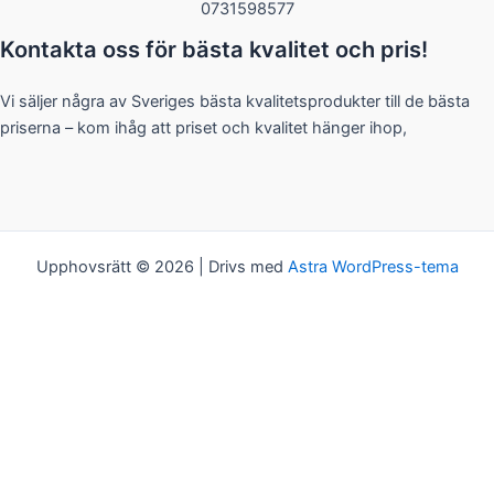
0731598577
Kontakta oss för bästa kvalitet och pris!
Vi säljer några av Sveriges bästa kvalitetsprodukter till de bästa
priserna – kom ihåg att priset och kvalitet hänger ihop,
Upphovsrätt © 2026 | Drivs med
Astra WordPress-tema
Kakor
Vi bjuder på kakor! Om du tycker det är ok, klickar du bara på
"Acceptera alla". Du kan såklart välja vilken typ av kakor du vill ha
genom att klicka på "Inställningar".
Inställningar
Acceptera alla