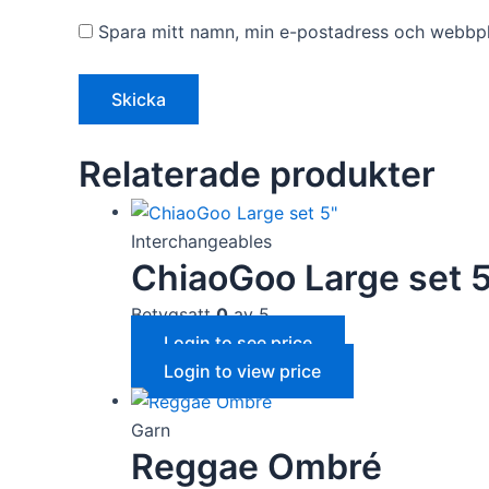
Spara mitt namn, min e-postadress och webbpla
Relaterade produkter
Interchangeables
ChiaoGoo Large set 
Betygsatt
0
av 5
Login to see price
Login to view price
Garn
Reggae Ombré