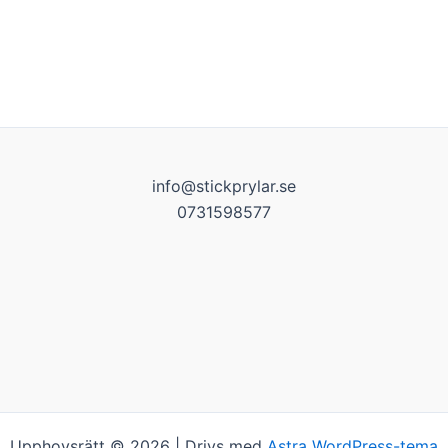
info@stickprylar.se
0731598577
Upphovsrätt © 2026 | Drivs med
Astra WordPress-tema