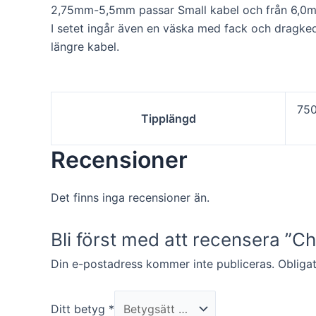
kunna
2,75mm-5,5mm passar Small kabel och från 6,0mm
förbättra
I setet ingår även en väska med fack och dragkedj
hemsidans
funktionalitet
längre kabel.
och
uppbyggnad,
baserat på
hur hemsidan
750
används.
Tipplängd
Recensioner
Upplevelse
För att vår
hemsida ska
Det finns inga recensioner än.
prestera så
bra som
möjligt under
Bli först med att recensera ”
ditt besök.
Om du nekar
Din e-postadress kommer inte publiceras.
Obligat
de här
kakorna
kommer viss
Ditt betyg
*