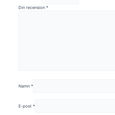
funktionalitet
att försvinna
Din recension
*
från
hemsidan.
Marknadsföring
Genom att dela
med dig av dina
intressen och ditt
beteende när du
surfar ökar du
chansen att få se
personligt
anpassat innehåll
och erbjudanden.
Namn
*
E-post
*