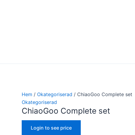
Hoppa
ChiaoGoo
till
Complete
innehåll
set
mängd
Hem
/
Okategoriserad
/ ChiaoGoo Complete set
Okategoriserad
ChiaoGoo Complete set
Login to see price