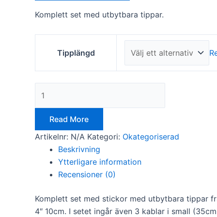
Komplett set med utbytbara tippar.
Tipplängd
R
Nödvändiga
Dessa kakor
går inte att
välja bort. De
Read More
behövs för
Artikelnr:
N/A
Kategori:
Okategoriserad
att hemsidan
över huvud
Beskrivning
taget ska
Ytterligare information
fungera.
Recensioner (0)
Komplett set med stickor med utbytbara tippar frå
Statistik
För att vi ska
4″ 10cm. I setet ingår även 3 kablar i small (35