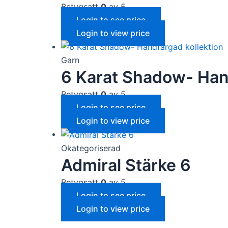
Betygsatt
0
av 5
Login to see price
Login to view price
Garn
6 Karat Shadow- Hand
Betygsatt
0
av 5
Login to see price
Login to view price
Okategoriserad
Admiral Stärke 6
Betygsatt
0
av 5
Login to see price
Login to view price